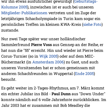
wir ihn etwas ausführlicher gewürdigt (
Geburtstags-
Kolumne 2005
), inzwischen ist er auch bei unseren
Mitglieder-Publikationen
vertreten und im Zuge der
letztjährigen Schacholympiade in Turin kam sogar ein
persönliches Treffen im kleinen KWA-Kreis (
siehe Foto
)
zustande.
Nur zwei Tage später war unser holländischer
Sammlerfreund
Pierre Voss
aus Gennep an der Reihe, er
hat nun die "55" erreicht. Hin und wieder ist Pierre beim
Corus-Turnier (so in
Wijk 2005
) oder auf dem MEC-
Büchermarkt (in
Amsterdam 2006
) zu Gast, und auch
unseren Vorsitzenden hat er schon gemeinsam mit
anderen Schachfreunden in Wuppertal (
Ende 2005
)
besucht.
Es geht weiter im 2-Tages-Rhythmus, am 7. März kommt
ein echter Jubilar ins Bild -
Paul Dunn
aus "Down Under"
konnte nämlich auf 6 volle Jahrzehnte zurückblicken. Im
Jahr 2003 hat er zusammen mit Bob Meadley die