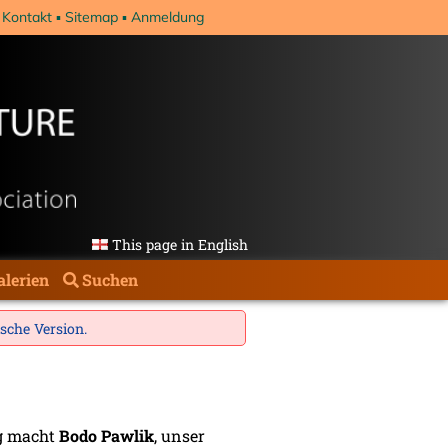
Kontakt
Sitemap
Anmeldung
This page in English
alerien
Suchen
ische Version
.
ng macht
Bodo Pawlik
, unser