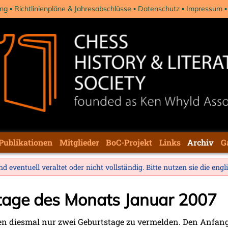
ng
Richtlinienpläne & Jahresabschlüsse
Datenschutz
Impressum
Publikationen
Mitglieder
BoC-Projekt
Links
Archiv
G
d eventuell veraltet oder nicht vollständig. Bitte nutzen sie die
engl
stage des Monats Januar 2007
en diesmal nur zwei Geburtstage zu vermelden. Den Anfa