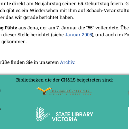
te direkt am Neujahrstag seinen 65. Geburtstag feiern. G
lich gibt es ein Wiedersehen mit ihm auf Schach-Veranstalt
r das wir gerade berichtet haben.
g Pähtz
aus Jena, der am 7. Januar die "55" vollendete. Üb
 dieser Stelle berichtet (siehe
Januar 2005
), und auch im F
ge gekommen.
grüße finden Sie in unserem
Archiv
.
Bibliotheken die der CH&LS beigetreten sind: