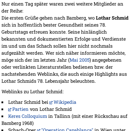
Nur einen Tag später waren zwei weitere Mitglieder an
der Reihe:
Die ersten Grüße gehen nach Bamberg, wo
Lothar Schmid
sich in hoffentlich bester Gesundheit seines 78.
Geburtstags erfreuen konnte. Seine hinlänglich
bekannten und dokumentierten Erfolge und Verdienste
im und um das Schach sollen hier nicht nochmals
aufgezählt werden. Wer sich näher informieren möchte,
möge sich der im letzten Jahr (
Mai 2005
) angegebenen
oder verlinkten Literaturstellen bedienen bzw. der
nachstehenden Weblinks, die auch einige Highlights aus
Lothar Schmids 78. Lebensjahr beleuchten.
Weblinks zu Lothar Schmid:
Lothar Schmid bei
Wikipedia
Partien
von Lothar Schmid
Keres Colloquium
in Tallinn (mit einer Rückschau auf
Bamberg 1968)
Schach-Oper
"Operation Capablanca"
in Wien unter