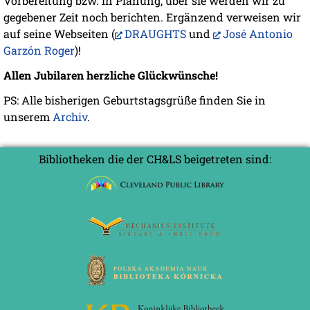
Vorbereitung bzw. in Planung, über sie werden wir zu
gegebener Zeit noch berichten. Ergänzend verweisen wir
auf seine Webseiten (
DRAUGHTS
und
José Antonio
Garzón Roger
)!
Allen Jubilaren herzliche Glückwünsche!
PS: Alle bisherigen Geburtstagsgrüße finden Sie in
unserem
Archiv
.
Bibliotheken die der CH&LS beigetreten sind: