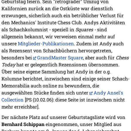
Geburtstag feiern. Sein "retrograder" Umzug von
Kalifornien zurück an die Ostküste war dienstlich
erzwungen, sicherlich auch ein betrüblicher Verlust für
den Mechanics' Institute Chess Club. Andys Aktivitäten
als Schachkolumnist - speziell in
Squares -
sind
allgemein bekannt, wir verweisen einmal mehr auf
unsere
Mitglieder-Publikationen
. Zudem ist Andy auch
als Rezensent von Schachbüchern hervorgetreten,
besonders bei
GrandMaster Square
, aber auch für
Chess
Today
hat er gelegentlich Rezensionen übernommen.
Über seine eigene Sammlung hat Andy in der o.g.
Kolumne berichtet, inzwischen sind einige seiner Schach-
Memorabilia auch online zu bewundern, die
ausgewählten Stücke finden sich unter
Andy Ansel's
Collection
[PS (10.02.06): diese Seite ist inzwischen nicht
mehr erreichbar].
Der nächste Platz auf unserer Geburtstagsliste wird von
Bernhard Schippan
eingenommen, unser Mitglied aus