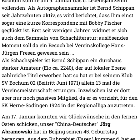
Bochum konnte am 9. Januar das 6. Lebensjahrzehnt
vollenden. Als Autographensammler ist Bernd Schippan
seit Jahrzehnten aktiv, es wird berichtet, dass ihm einst
sogar eine kurze Korrespondenz mit Bobby Fischer
geglückt ist. Erst seit wenigen Jahren widmet er sich
auch dem Sammeln von Schachliteratur: auslösendes
Moment soll da ein Besuch bei Vereinskollege Hans-
Jürgen Fresen gewesen sein ...
Als Schachspieler ist Bernd Schippan ein durchaus
starker Amateur (Elo ca. 2240), der auf lokaler Ebene
zahlreiche Titel erworben hat: so hat er bei seinem Klub
SV Bochum 02 (Beitritt Juni 1971) allein 13 mal die
Vereinsmeisterschaft errungen. Inzwischen ist er dort
aber nur noch passives Mitglied, da er es vorzieht, für den
SK Herne-Sodingen 1924 in der Regionalliga anzutreten.
Am 17. Januar konnten wir Glückwünsche in den fernen
Osten schicken, unser "China-Deutscher"
Jörg
Abramowski
hat in Beijing seinen 45. Geburtstag
begangen. Aus dem Ruhrgebiet (Essen) kommend, hat es