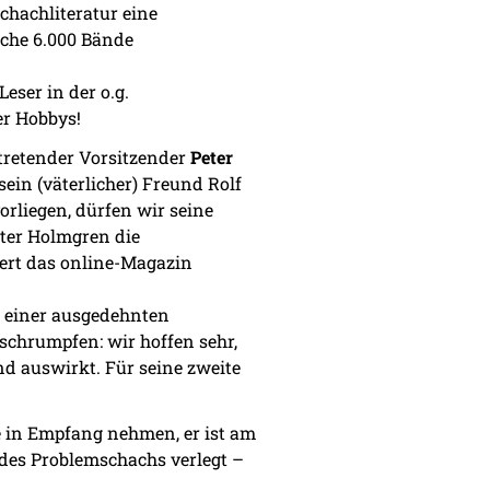
chachliteratur eine
iche 6.000 Bände
eser in der o.g.
er Hobbys!
rtretender Vorsitzender
Peter
ein (väterlicher) Freund Rolf
orliegen, dürfen wir seine
ter Holmgren die
iert das online-Magazin
t einer ausgedehnten
 schrumpfen: wir hoffen sehr,
d auswirkt. Für seine zweite
 in Empfang nehmen, er ist am
 des Problemschachs verlegt –