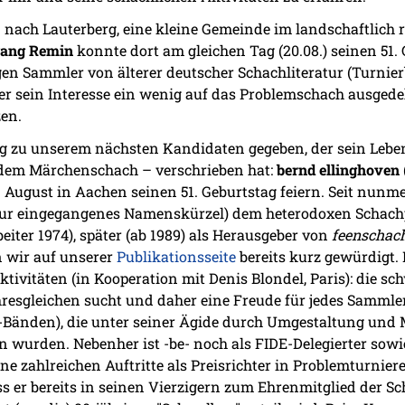
nach Lauterberg, eine kleine Gemeinde im landschaftlich 
ang Remin
konnte dort am gleichen Tag (20.08.) seinen 51. 
gen Sammler von älterer deutscher Schachliteratur (Turnierb
er sein Interesse ein wenig auf das Problemschach ausgede
zen.
tung zu unserem nächsten Kandidaten gegeben, der sein Le
dem Märchenschach – verschrieben hat:
bernd ellinghoven
 August in Aachen seinen 51. Geburtstag feiern. Seit nun
eratur eingegangenes Namenskürzel) dem heterodoxen Schach
eiter 1974), später (ab 1989) als Herausgeber von
feenschac
n wir auf unserer
Publikationsseite
bereits kurz gewürdigt.
ktivitäten (in Kooperation mit Denis Blondel, Paris): die s
hresgleichen sucht und daher eine Freude für jedes Sammler
-Bänden), die unter seiner Ägide durch Umgestaltung und 
urden. Nebenher ist -be- noch als FIDE-Delegierter sowie
ne zahlreichen Auftritte als Preisrichter in Problemturniere
s er bereits in seinen Vierzigern zum Ehrenmitglied der S