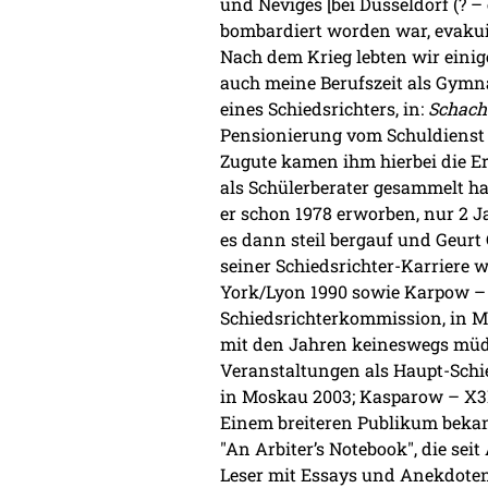
und Neviges [bei Düsseldorf (? 
bombardiert worden war, evakui
Nach dem Krieg lebten wir einig
auch meine Berufszeit als Gymna
eines Schiedsrichters, in:
Schach-
Pensionierung vom Schuldienst i
Zugute kamen ihm hierbei die Er
als Schülerberater gesammelt hat
er schon 1978 erworben, nur 2 Ja
es dann steil bergauf und Geurt
seiner Schiedsrichter-Karriere
York/Lyon 1990 sowie Karpow – K
Schiedsrichterkommission, in M
mit den Jahren keineswegs müde 
Veranstaltungen als Haupt-Schie
in Moskau 2003; Kasparow – X3D 
Einem breiteren Publikum bekan
"An Arbiter’s Notebook", die seit
Leser mit Essays und Anekdoten 