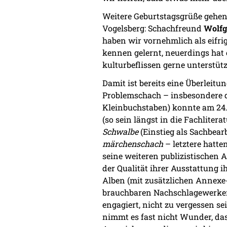
Weitere Geburtstagsgrüße gehen 
Vogelsberg: Schachfreund
Wolfg
haben wir vornehmlich als eifri
kennen gelernt, neuerdings hat 
kulturbeflissen gerne unterstüt
Damit ist bereits eine Überlei
Problemschach – insbesondere 
Kleinbuchstaben) konnte am 24.
(so sein längst in die Fachlit
Schwalbe
(Einstieg als Sachbearb
märchenschach
– letztere hatte
seine weiteren publizistischen A
der Qualität ihrer Ausstattung i
Alben (mit zusätzlichen Annexe
brauchbaren Nachschlagewerken w
engagiert, nicht zu vergessen sei
nimmt es fast nicht Wunder, das