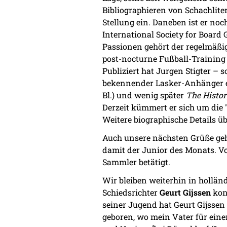
Bibliographieren von Schachlite
Stellung ein. Daneben ist er no
International Society for Board
Passionen gehört der regelmäßi
post-nocturne Fußball-Training
Publiziert hat Jurgen Stigter – 
bekennender Lasker-Anhänger ei
Bl.) und wenig später
The Histor
Derzeit kümmert er sich um die 
Weitere biographische Details ü
Auch unsere nächsten Grüße g
damit der Junior des Monats. Von
Sammler betätigt.
Wir bleiben weiterhin in hollän
Schiedsrichter
Geurt Gijssen
konn
seiner Jugend hat Geurt Gijssen
geboren, wo mein Vater für eine