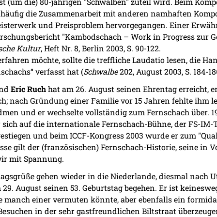
t (um die) 80-jährigen "Schwalben" zuteil wird. Beim Kompo
be- häufig die Zusammenarbeit mit anderen namhaften Kompo
isterwerk und Preisproblem hervorgegangen. Einer Erwähn
orschungsbericht "Kambodschach – Work in Progress zur Ge
che Kultur
, Heft Nr. 8, Berlin 2003, S. 90-122.
fahren möchte, sollte die treffliche Laudatio lesen, die H
chachs“ verfasst hat (
Schwalbe
202, August 2003, S. 184-18
und
Eric Ruch
hat am 26. August seinen Ehrentag erreicht, er 
; nach Gründung einer Familie vor 15 Jahren fehlte ihm letz
men und er wechselte vollständig zum Fernschach über. 19
 sich auf die internationale Fernschach-Bühne, der FS-IM-Ti
fgestiegen und beim ICCF-Kongress 2003 wurde er zum "Qua
sse gilt der (französischen) Fernschach-Historie, seine in V
wir mit Spannung.
agsgrüße gehen wieder in die Niederlande, diesmal nach Ut
29. August seinen 53. Geburtstag begehen. Er ist keinesw
ie manch einer vermuten könnte, aber ebenfalls ein formi
esuchen in der sehr gastfreundlichen Biltstraat überzeuge