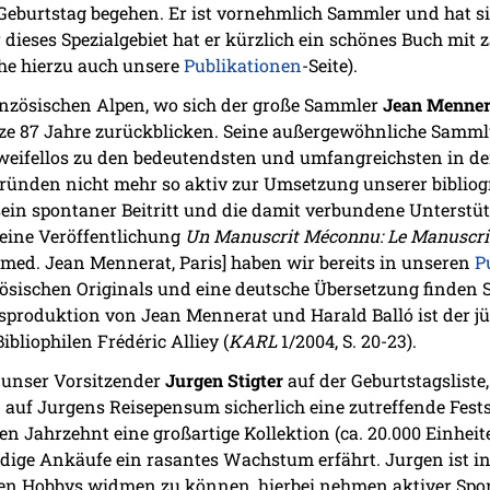
 Geburtstag begehen. Er ist vornehmlich Sammler und hat s
r dieses Spezialgebiet hat er kürzlich ein schönes Buch mit 
iehe hierzu auch unsere
Publikationen
-Seite).
ranzösischen Alpen, wo sich der große Sammler
Jean Menner
nze 87 Jahre zurückblicken. Seine außergewöhnliche Samml
weifellos zu den bedeutendsten und umfangreichsten in de
ründen nicht mehr so aktiv zur Umsetzung unserer bibliog
 sein spontaner Beitritt und die damit verbundene Unters
eine Veröffentlichung
Un Manuscrit Méconnu: Le Manuscri
med. Jean Mennerat, Paris] haben wir bereits in unseren
P
ösischen Originals und eine deutsche Übersetzung finden S
sproduktion von Jean Mennerat und Harald Balló ist der j
ibliophilen Frédéric Alliey (
KARL
1/2004, S. 20-23).
h unser Vorsitzender
Jurgen Stigter
auf der Geburtstagsliste
 auf Jurgens Reisepensum sicherlich eine zutreffende Fests
en Jahrzehnt eine großartige Kollektion (ca. 20.000 Einhe
ändige Ankäufe ein rasantes Wachstum erfährt. Jurgen ist 
inen Hobbys widmen zu können, hierbei nehmen aktiver Sp