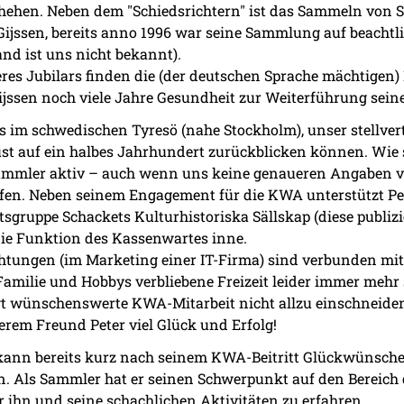
hehen. Neben dem "Schiedsrichtern" ist das Sammeln von S
Gijssen, bereits anno 1996 war seine Sammlung auf beachtl
nd ist uns nicht bekannt).
res Jubilars finden die (der deutschen Sprache mächtigen) L
ijssen noch viele Jahre Gesundheit zur Weiterführung sein
ns im schwedischen Tyresö (nahe Stockholm), unser stellve
st auf ein halbes Jahrhundert zurückblicken können. Wie s
s Sammler aktiv – auch wenn uns keine genaueren Angaben v
fen. Neben seinem Engagement für die KWA unterstützt Pe
gruppe Schackets Kulturhistoriska Sällskap (diese publiz
r die Funktion des Kassenwartes inne.
htungen (im Marketing einer IT-Firma) sind verbunden mi
ür Familie und Hobbys verbliebene Freizeit leider immer mehr
ngt wünschenswerte KWA-Mitarbeit nicht allzu einschneiden
rem Freund Peter viel Glück und Erfolg!
ann bereits kurz nach seinem KWA-Beitritt Glückwünsche
n. Als Sammler hat er seinen Schwerpunkt auf den Bereich
r ihn und seine schachlichen Aktivitäten zu erfahren.