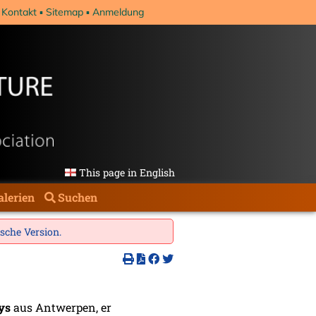
Kontakt
Sitemap
Anmeldung
This page in English
alerien
Suchen
ische Version
.
ys
aus Antwerpen, er