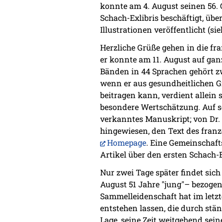
konnte am 4. August seinen 56.
Schach-Exlibris beschäftigt, übe
Illustrationen veröffentlicht (s
Herzliche Grüße gehen in die f
er konnte am 11. August auf ga
Bänden in 44 Sprachen gehört z
wenn er aus gesundheitlichen G
beitragen kann, verdient allein
besondere Wertschätzung. Auf s
verkanntes Manuskript; von Dr. 
hingewiesen, den Text des franz
Homepage
. Eine Gemeinschaft
Artikel über den ersten Schach-B
Nur zwei Tage später findet sic
August 51 Jahre "jung"– bezogen
Sammelleidenschaft hat im letzt
entstehen lassen, die durch st
Lage, seine Zeit weitgehend se