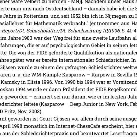
– eher wäre Velbert zu nennen - MN)]. Nachdem unser Haus 
erte man uns nach Ostdeutschland – damals habe ich die S
e Jahre in Rotterdam, und seit 1952 bin ich in Nijmegen zu
siallehrer für Mathematik verbracht." (entnommen aus: Har
Report/Dt. Schachblätter/Dt. Schachzeitung 10/1996
, S. 41-
m Jahre 1983 war der Weg frei für eine zweite Laufbahn als
fahrungen, die er auf psychologischem Gebiet in seinen let
te. Die von der FIDE geforderte Qualifikation als nationale
hre später war er bereits Internationaler Schiedsrichter. I
 Gijssen wurde zu einem der gefragten Schiedsrichter welt
 waren u. a. die WM-Kämpfe Kasparow – Karpow in Sevilla 
amsky in Elista 1996. Von 1990 bis 1994 war er Vorsitzen
oskau 1994 wurde er dann Präsident der FIDE Regelkommiss
geworden – erinnert sei nur daran, wie er im letzten Jahr
dsrichter leitete (Kasparow – Deep Junior in New York, Feb
Fritz, Nov. 2003).
nt geworden ist Geurt Gijssen vor allem durch seine ausg
 April 1998 monatlich im Internet-ChessCafe erscheint, hier 
aus der Schiedsrichterpraxis und beantwortet Leserfragen z