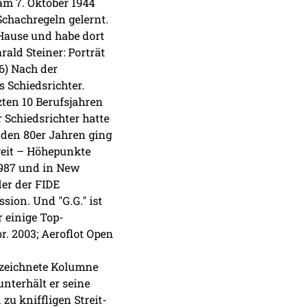
am 7. Oktober 1944
chachregeln gelernt.
 Hause und habe dort
ald Steiner: Porträt
46) Nach der
 Schiedsrichter.
zten 10 Berufsjahren
r Schiedsrichter hatte
n den 80er Jahren ging
weit – Höhepunkte
1987 und in New
der der FIDE
ion. Und "G.G." ist
 einige Top-
r. 2003; Aeroflot Open
ezeichnete Kolumne
unterhält er seine
u kniffligen Streit-