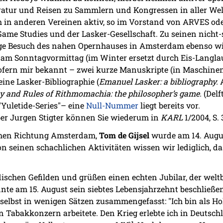
ratur und Reisen zu Sammlern und Kongressen in aller Welt
ch in anderen Vereinen aktiv, so im Vorstand von ARVES ode
 Game Studies und der Lasker-Gesellschaft. Zu seinen nicht
ge Besuch des nahen Opernhauses in Amsterdam ebenso wie
 am Sonntagvormittag (im Winter ersetzt durch Eis-Langlau
sofern mir bekannt – zwei kurze Manuskripte (in Maschinens
ne Lasker-Bibliographie (
Emanuel Lasker: a bibliography.
A
y and Rules of Rithmomachia: the philosopher’s game.
(Delft
"Yuletide-Series"– eine
Null-Nummer
liegt bereits vor.
ber Jurgen Stigter können Sie wiederum in
KARL
1/2004, S.
ehen Richtung Amsterdam,
Tom de Gijsel
wurde am 14. Augus
 seinen schachlichen Aktivitäten wissen wir lediglich, das
dischen Gefilden und grüßen einen echten Jubilar, der wel
te am 15. August sein siebtes Lebensjahrzehnt beschließen
 selbst in wenigen Sätzen zusammengefasst: "Ich bin als H
n Tabakkonzern arbeitete. Den Krieg erlebte ich in Deutsc