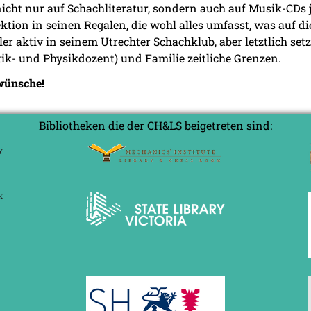
icht nur auf Schachliteratur, sondern auch auf Musik-CDs 
lektion in seinen Regalen, die wohl alles umfasst, was auf di
eler aktiv in seinem Utrechter Schachklub, aber letztlich se
k- und Physikdozent) und Familie zeitliche Grenzen.
kwünsche!
Bibliotheken die der CH&LS beigetreten sind: