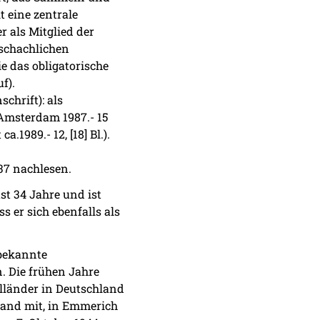
 eine zentrale
r als Mitglied der
-schachlichen
 das obligatorische
f).
chrift): als
msterdam 1987.- 15
 ca.1989.- 12, [18] Bl.).
 37 nachlesen.
t 34 Jahre und ist
s er sich ebenfalls als
tbekannte
. Die frühen Jahre
olländer in Deutschland
hland mit, in Emmerich