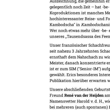
Auszeichnung, die gemeinhin ers
gelegentlich noch Zeit – hat -
Koproduktionen ist manches Me
hochinteressanter Reise- und F
Kambodscha" in
Kambodschanis
Wer noch etwas mehr über -be- er
unseres „Tausendsassa des Feens
Unser französischer Schachfre
seit nahezu 3 Jahrzehnten Schach
ernsthaft dem Nahschach zu wid
Meister, danach konzentrierte er
ist er zum SIM ("Senior-IM") au
gewählt. Erics besonderes Intere
Publikation hierüber erwarten 
Unsere abschließenden Geburtst
Freund
René van der Heijden
am 
Namensvetter Harold v. d. H., w
bei mehreren (auch spontanen) B