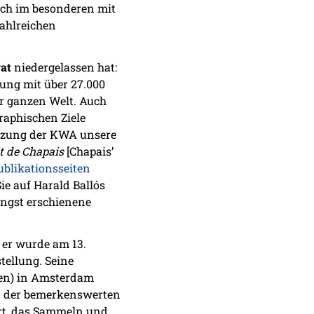
ich im besonderen mit
zahlreichen
at
niedergelassen hat:
ung mit über 27.000
r ganzen Welt. Auch
raphischen Ziele
tützung der KWA unsere
t de Chapais
[Chapais’
ublikationsseiten
ie auf Harald Ballós
üngst erschienene
, er wurde am 13.
tellung. Seine
iten) in Amsterdam
in der bemerkenswerten
ort, das Sammeln und