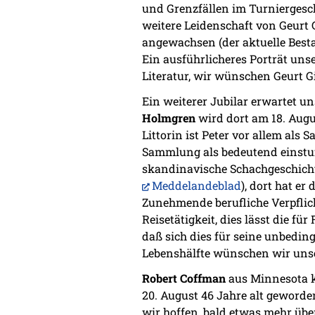
und Grenzfällen im Turniergesc
weitere Leidenschaft von Geurt 
angewachsen (der aktuelle Besta
Ein ausführlicheres Porträt unse
Literatur, wir wünschen Geurt G
Ein weiterer Jubilar erwartet u
Holmgren
wird dort am 18. Augu
Littorin ist Peter vor allem al
Sammlung als bedeutend einstu
skandinavische Schachgeschichts
Meddelandeblad
), dort hat e
Zunehmende berufliche Verpflic
Reisetätigkeit, dies lässt die f
daß sich dies für seine unbedi
Lebenshälfte wünschen wir unse
Robert Coffman
aus Minnesota k
20. August 46 Jahre alt geworde
wir hoffen, bald etwas mehr übe