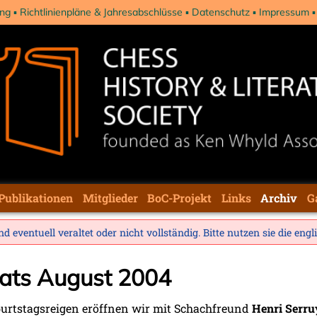
ng
Richtlinienpläne & Jahresabschlüsse
Datenschutz
Impressum
Publikationen
Mitglieder
BoC-Projekt
Links
Archiv
G
d eventuell veraltet oder nicht vollständig. Bitte nutzen sie die
engl
nats August 2004
rtstagsreigen eröffnen wir mit Schachfreund
Henri Serru