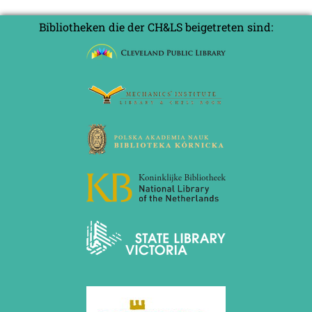
Bibliotheken die der CH&LS beigetreten sind: