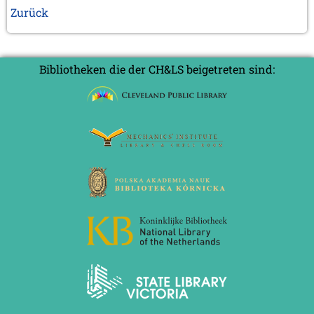
Zurück
Bibliotheken die der CH&LS beigetreten sind: