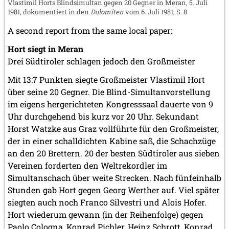
Vlastimil Horts Blindsimultan gegen 20 Gegner in Meran, 5. Juli
1981, dokumentiert in den
Dolomiten
vom 6. Juli 1981, S. 8
A second report from the same local paper:
Hort siegt in Meran
Drei Südtiroler schlagen jedoch den Großmeister
Mit 13:7 Punkten siegte Großmeister Vlastimil Hort
über seine 20 Gegner. Die Blind-Simultanvorstellung
im eigens hergerichteten Kongresssaal dauerte von 9
Uhr durchgehend bis kurz vor 20 Uhr. Sekundant
Horst Watzke aus Graz vollführte für den Großmeister,
der in einer schalldichten Kabine saß, die Schachzüge
an den 20 Brettern. 20 der besten Südtiroler aus sieben
Vereinen forderten den Weltrekordler im
Simultanschach über weite Strecken. Nach fünfeinhalb
Stunden gab Hort gegen Georg Werther auf. Viel später
siegten auch noch Franco Silvestri und Alois Hofer.
Hort wiederum gewann (in der Reihenfolge) gegen
Paolo Cologna, Konrad Pichler, Heinz Schrott, Konrad