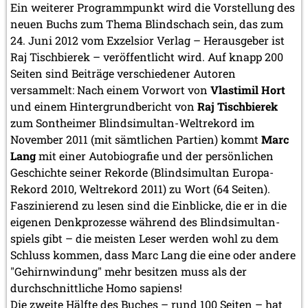
Ein weiterer Programmpunkt wird die Vorstellung des
neuen Buchs zum Thema Blindschach sein, das zum
24. Juni 2012 vom Exzelsior Verlag – Herausgeber ist
Raj Tischbierek – veröffentlicht wird. Auf knapp 200
Seiten sind Beiträge verschiedener Autoren
versammelt: Nach einem Vorwort von
Vlastimil Hort
und einem Hintergrundbericht von
Raj Tischbierek
zum Sontheimer Blindsimultan-Weltrekord im
November 2011 (mit sämtlichen Partien) kommt
Marc
Lang
mit einer Autobiografie und der persönlichen
Geschichte seiner Rekorde (Blindsimultan Europa-
Rekord 2010, Weltrekord 2011) zu Wort (64 Seiten).
Faszinierend zu lesen sind die Einblicke, die er in die
eigenen Denkprozesse während des Blindsimultan-
spiels gibt – die meisten Leser werden wohl zu dem
Schluss kommen, dass Marc Lang die eine oder andere
"Gehirnwindung" mehr besitzen muss als der
durchschnittliche Homo sapiens!
Die zweite Hälfte des Buches – rund 100 Seiten – hat