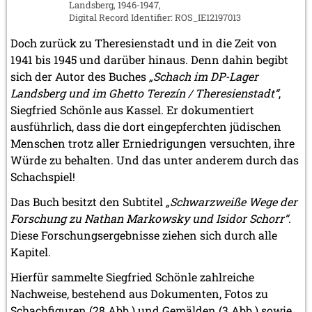
Landsberg, 1946-1947,
Digital Record Identifier: ROS_IE12197013
Doch zurück zu Theresienstadt und in die Zeit von
1941 bis 1945 und darüber hinaus. Denn dahin begibt
sich der Autor des Buches
„Schach im DP-Lager
Landsberg und im Ghetto Terezín / Theresienstadt“
,
Siegfried Schönle aus Kassel. Er dokumentiert
ausführlich, dass die dort eingepferchten jüdischen
Menschen trotz aller Erniedrigungen versuchten, ihre
Würde zu behalten. Und das unter anderem durch das
Schachspiel!
Das Buch besitzt den Subtitel
„Schwarzweiße Wege der
Forschung zu Nathan Markowsky und Isidor Schorr“
.
Diese Forschungsergebnisse ziehen sich durch alle
Kapitel.
Hierfür sammelte Siegfried Schönle zahlreiche
Nachweise, bestehend aus Dokumenten, Fotos zu
Schachfiguren (28 Abb.) und Gemälden (3 Abb.) sowie