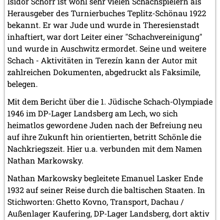
Isidor Schorr ist wohl sehr vielen Schachspielern als
Herausgeber des Turnierbuches Teplitz-Schönau 1922
bekannt. Er war Jude und wurde in Theresienstadt
inhaftiert, war dort Leiter einer "Schachvereinigung"
und wurde in Auschwitz ermordet. Seine und weitere
Schach - Aktivitäten in Terezín kann der Autor mit
zahlreichen Dokumenten, abgedruckt als Faksimile,
belegen.
Mit dem Bericht über die 1. Jüdische Schach-Olympiade
1946 im DP-Lager Landsberg am Lech, wo sich
heimatlos gewordene Juden nach der Befreiung neu
auf ihre Zukunft hin orientierten, betritt Schönle die
Nachkriegszeit. Hier u.a. verbunden mit dem Namen
Nathan Markowsky.
Nathan Markowsky begleitete Emanuel Lasker Ende
1932 auf seiner Reise durch die baltischen Staaten. In
Stichworten: Ghetto Kovno, Transport, Dachau /
Außenlager Kaufering, DP-Lager Landsberg, dort aktiv