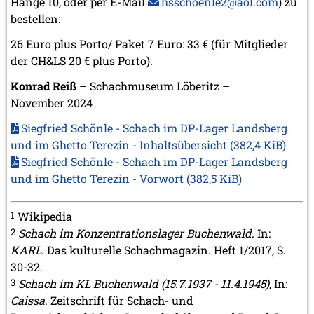
Hange 10, oder per E-Mail
hsschoenle2@aol.com
) zu
bestellen:
26 Euro plus Porto/ Paket 7 Euro: 33 € (für Mitglieder
der CH&LS 20 € plus Porto).
Konrad Reiß
– Schachmuseum Löberitz –
November 2024
Siegfried Schönle - Schach im DP-Lager Landsberg
und im Ghetto Terezin - Inhaltsübersicht
(382,4 KiB)
Siegfried Schönle - Schach im DP-Lager Landsberg
und im Ghetto Terezin - Vorwort
(382,5 KiB)
1
Wikipedia
2
Schach im Konzentrationslager Buchenwald
. In:
KARL
. Das kulturelle Schachmagazin. Heft 1/2017, S.
30-32.
3
Schach im KL Buchenwald (15.7.1937 - 11.4.1945)
, In:
Caissa
. Zeitschrift für Schach- und