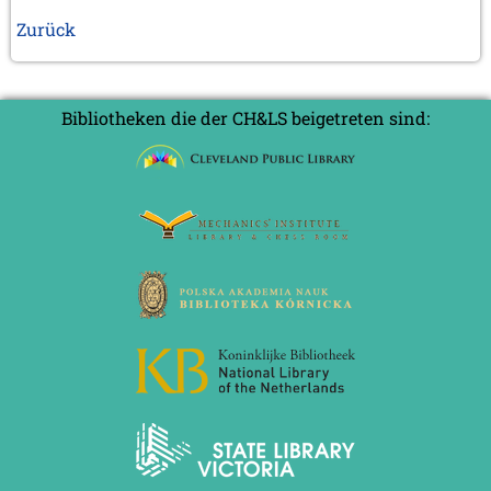
Zurück
Bibliotheken die der CH&LS beigetreten sind: