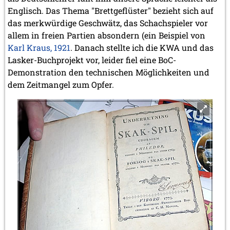
Englisch. Das Thema "Brettgeflüster" bezieht sich auf
das merkwürdige Geschwätz, das Schachspieler vor
allem in freien Partien absondern (ein Beispiel von
Karl
Karl Kraus, 1921
. Danach stellte ich die KWA und das
Kraus,
Lasker-Buchprojekt vor, leider fiel eine BoC-
1921
Demonstration den technischen Möglichkeiten und
#2
dem Zeitmangel zum Opfer.