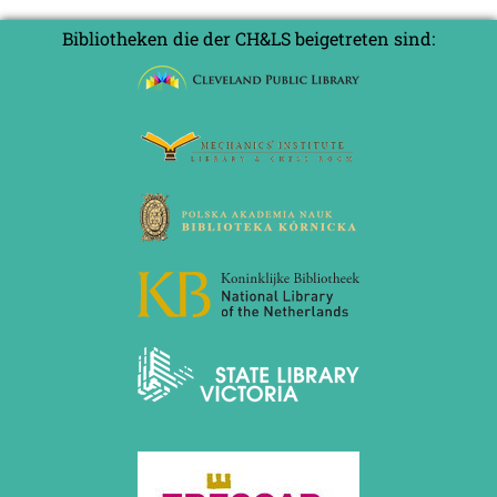
Bibliotheken die der CH&LS beigetreten sind: