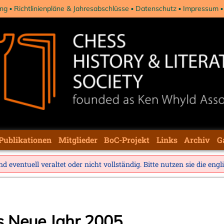
ng
Richtlinienpläne & Jahresabschlüsse
Datenschutz
Impressum
Publikationen
Mitglieder
BoC-Projekt
Links
Archiv
G
d eventuell veraltet oder nicht vollständig. Bitte nutzen sie die
engl
s Neue Jahr 2005