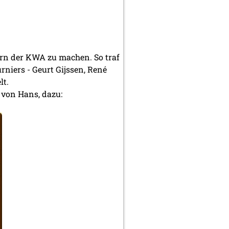
ern der KWA zu machen. So traf
niers - Geurt Gijssen, René
lt.
 von Hans, dazu: