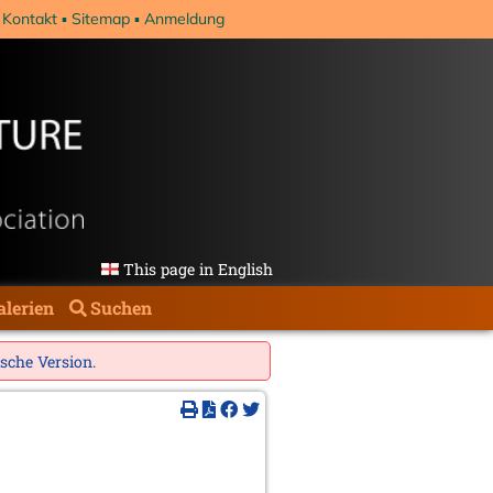
Kontakt
Sitemap
Anmeldung
This page in English
alerien
Suchen
ische Version
.