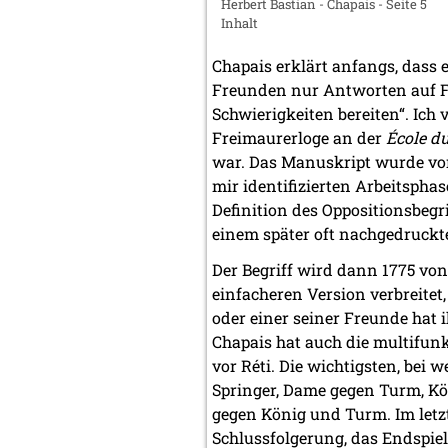
Herbert Bastian - Chapais - Seite 5
Inhalt
Chapais erklärt anfangs, dass 
Freunden nur Antworten auf Fr
Schwierigkeiten bereiten“. Ich
Freimaurerloge an der
École du
war. Das Manuskript wurde vo
mir identifizierten Arbeitsphas
Definition des Oppositionsbegr
einem später oft nachgedruckte
Der Begriff wird dann 1775 v
einfacheren Version verbreitet,
oder einer seiner Freunde hat
Chapais hat auch die multifun
vor Réti. Die wichtigsten, bei
Springer, Dame gegen Turm, Kö
gegen König und Turm. Im letzte
Schlussfolgerung, das Endspie