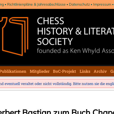
ng
Richtlinienpläne & Jahresabschlüsse
Datenschutz
Impressum
Publikationen
Mitglieder
BoC-Projekt
Links
Archiv
G
d eventuell veraltet oder nicht vollständig. Bitte nutzen sie die
engl
erbert Bastian zum Buch Chap