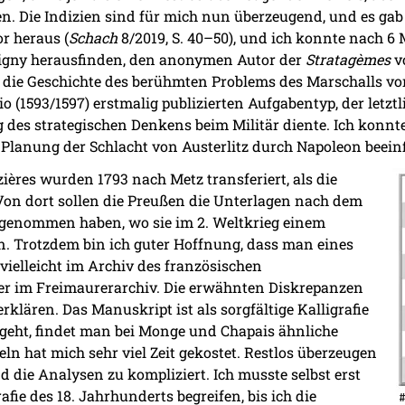
. Die Indizien sind für mich nun überzeugend, und es ga
or heraus (
Schach
8/2019, S. 40–50), und ich konnte nach 6
igny herausfinden, den anonymen Autor der
Stratagèmes
vo
 die Geschichte des berühmten Problems des Marschalls vo
 (1593/1597) erstmalig publizierten Aufgabentyp, der letzt
 des strategischen Denkens beim Militär diente. Ich konnt
 Planung der Schlacht von Austerlitz durch Napoleon beein
ières wurden 1793 nach Metz transferiert, als die
Von dort sollen die Preußen die Unterlagen nach dem
tgenommen haben, wo sie im 2. Weltkrieg einem
n. Trotzdem bin ich guter Hoffnung, dass man eines
vielleicht im Archiv des französischen
er im Freimaurerarchiv. Die erwähnten Diskrepanzen
rklären. Das Manuskript ist als sorgfältige Kalligrafie
 geht, findet man bei Monge und Chapais ähnliche
n hat mich sehr viel Zeit gekostet. Restlos überzeugen
d die Analysen zu kompliziert. Ich musste selbst erst
fie des 18. Jahrhunderts begreifen, bis ich die