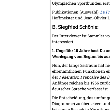
Olympischen Sportbundes, erst
Publikationen (Auswahl):
La Fr
Hoffmeister und Jean-Olivier L
B. Siegfried Schönle:
Der Interviewer ist Sammler vo
interessiert.
1. Ungefähr 10 Jahre hast Du an
Werdegang vom Beginn bis zu
Nun, der lange Zeitraum hat ni
ehrenamtlichen Funktionen ein
der
Fédération Française des É
Anfänge reichen bis 1966 zurü
deutscher Sprache verfasst ist.
Die Entscheidung, das umfangr
Diagramme) zu übersetzen und i
bei einem Besuch in Kórnik, w