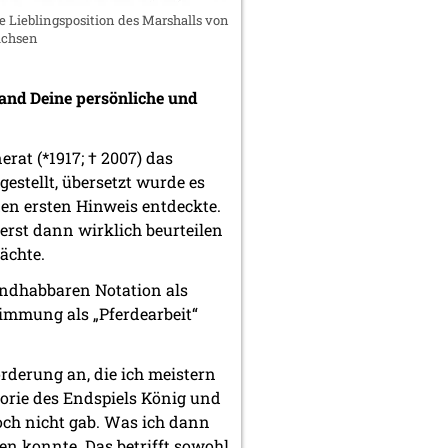
e Lieblingsposition des Marshalls von
achsen
tand Deine persönliche und
rat (*1917; † 2007) das
estellt, übersetzt wurde es
 den ersten Hinweis entdeckte.
rst dann wirklich beurteilen
ächte.
ndhabbaren Notation als
timmung als „Pferdearbeit“
orderung an, die ich meistern
heorie des Endspiels König und
och nicht gab. Was ich dann
en konnte. Das betrifft sowohl