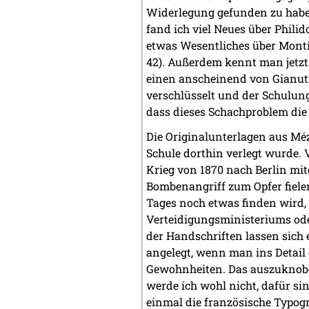
Widerlegung gefunden zu haben
fand ich viel Neues über Philid
etwas Wesentliches über Mont
42). Außerdem kennt man jetzt
einen anscheinend von Gianutio
verschlüsselt und der Schulung
dass dieses Schachproblem die
Die Originalunterlagen aus Méz
Schule dorthin verlegt wurde. 
Krieg von 1870 nach Berlin mi
Bombenangriff zum Opfer fiele
Tages noch etwas finden wird, 
Verteidigungsministeriums od
der Handschriften lassen sich e
angelegt, wenn man ins Detail
Gewohnheiten. Das auszuknobel
werde ich wohl nicht, dafür sin
einmal die französische Typogra