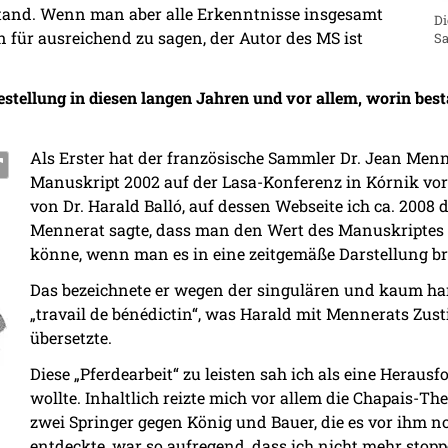
tand. Wenn man aber alle Erkenntnisse insgesamt
Di
ien für ausreichend zu sagen, der Autor des MS ist
S
estellung in diesen langen Jahren und vor allem, worin bes
Als Erster hat der französische Sammler Dr. Jean Menne
Manuskript 2002 auf der Lasa-Konferenz in Kórnik vorg
von Dr. Harald Balló, auf dessen Webseite ich ca. 2008
Mennerat sagte, dass man den Wert des Manuskriptes e
könne, wenn man es in eine zeitgemäße Darstellung br
Das bezeichnete er wegen der singulären und kaum ha
„travail de bénédictin“, was Harald mit Mennerats Zus
übersetzte.
Diese „Pferdearbeit“ zu leisten sah ich als eine Herausf
wollte. Inhaltlich reizte mich vor allem die Chapais-T
zwei Springer gegen König und Bauer, die es vor ihm n
entdeckte, war so aufregend, dass ich nicht mehr stopp