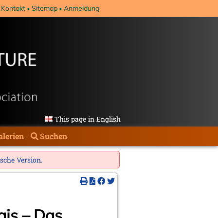
Kontakt
Sitemap
Anmeldung
This page in English
alerien
Suchen
ische Version
.
ais – Das