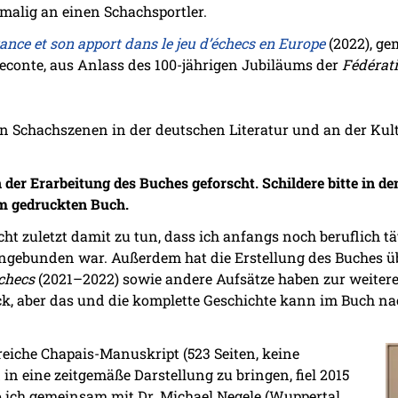
malig an einen Schachsportler.
ance et son apport dans le jeu d’échecs en Europe
(2022), ge
econte, aus Anlass des 100-jährigen Jubiläums der
Fédérat
n Schachszenen in der deutschen Literatur und an der Kult
 der Erarbeitung des Buches geforscht. Schildere bitte in 
m gedruckten Buch.
cht zuletzt damit zu tun, dass ich anfangs noch beruflich t
gebunden war. Außerdem hat die Erstellung des Buches üb
checs
(2021–2022) sowie andere Aufsätze haben zur weitere
ck, aber das und die komplette Geschichte kann im Buch na
eiche Chapais-Manuskript (523 Seiten, keine
n eine zeitgemäße Darstellung zu bringen, fiel 2015
o ich gemeinsam mit Dr. Michael Negele (Wuppertal,