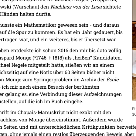
sowski (Warschau) den
Nachlass von der Lasa
sichtete
 Händen halten durfte.
r musste ein Mathematiker gewesen sein - und daraus
 auf die Spur zu kommen. Es hat ein Jahr gedauert, bis
tragen war, und ein weiteres, bis er übersetzt war.
ben entdeckte ich schon 2016 den mir bis dato völlig
ard Monge (*1746; † 1818) als „heißen“ Kandidaten.
el Negele mitgeteilt hatte, stießen wir an einem
zeitig auf eine Notiz über 60 Seiten bisher nicht
von Monge zum Springerproblem im Archiv der
École
ieß ich mir nach einem Besuch der berühmten
ter gelang es, eine Verbindung dieser Aufzeichnungen
ellen, auf die ich im Buch eingehe.
Ei
hrift im Chapais-Manuskript nicht exakt mit den
(K
 Nachlass von Monge übereinstimmt. Außerdem wurde
Seiten und mit unterschiedlichen Kritikpunkten bezweifelt
n, ohne jemals einen restlos überzeugenden Beweis, aber 