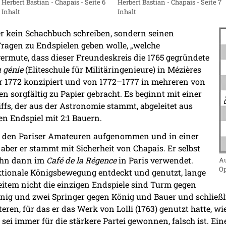
Herbert Bastian - Chapais - Seite 7
Herbert Bastian - Chapais - Seite 6
Inhalt
Inhalt
er kein Schachbuch schreiben, sondern seinen
agen zu Endspielen geben wolle, „welche
 vermute, dass dieser Freundeskreis die 1765 gegründete
 génie
(Eliteschule für Militäringenieure) in Mézières
r 1772 konzipiert und von 1772–1777 in mehreren von
en sorgfältig zu Papier gebracht. Es beginnt mit einer
iffs, der aus der Astronomie stammt, abgeleitet aus
n Endspiel mit 2:1 Bauern.
on den Pariser Amateuren aufgenommen und in einer
 aber er stammt mit Sicherheit von Chapais. Er selbst
 ihn dann im
Café de la Régence
in Paris verwendet.
Au
Op
ktionale Königsbewegung entdeckt und genutzt, lange
 weitem nicht die einzigen Endspiele sind Turm gegen
nig und zwei Springer gegen König und Bauer und schließl
ren, für das er das Werk von Lolli (1763) genutzt hatte, wie
l sei immer für die stärkere Partei gewonnen, falsch ist.