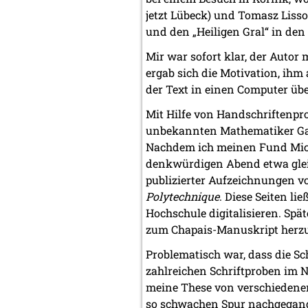
jetzt Lübeck) und Tomasz Lis
und den „Heiligen Gral“ in den
Mir war sofort klar, der Auto
ergab sich die Motivation, ihm
der Text in einen Computer über
Mit Hilfe von Handschriftenpro
unbekannten Mathematiker Gasp
Nachdem ich meinen Fund Micha
denkwürdigen Abend etwa gleich
publizierter Aufzeichnungen 
Polytechnique
. Diese Seiten l
Hochschule digitalisieren. Spä
zum Chapais-Manuskript herzust
Problematisch war, dass die Sc
zahlreichen Schriftproben im
meine These von verschiedenen 
so schwachen Spur nachgegange