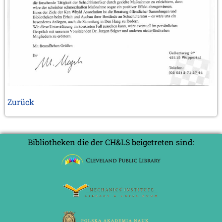
Zurück
Bibliotheken die der CH&LS beigetreten sind: