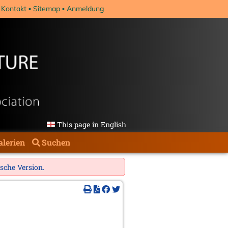
Kontakt
Sitemap
Anmeldung
This page in English
alerien
Suchen
ische Version
.