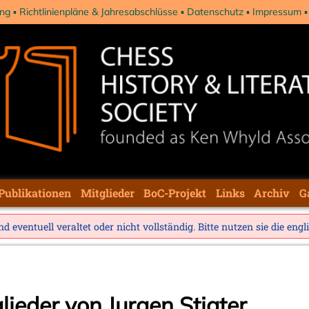
ng
Richtlinienpläne & Jahresabschlüsse
Datenschutz
Impressum
Publikationen
Mitglieder
BoC-Projekt
Links
Archiv
G
d eventuell veraltet oder nicht vollständig. Bitte nutzen sie die
engl
glieder von Jurgen Stigter.