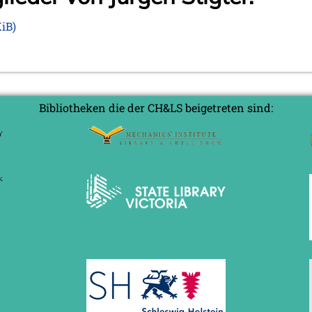
KiB)
Bibliotheken die der CH&LS beigetreten sind: