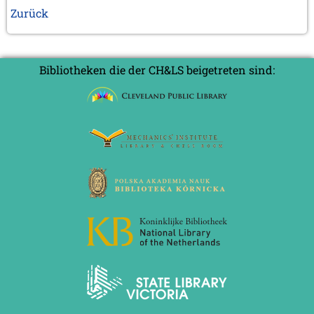
Zurück
Bibliotheken die der CH&LS beigetreten sind: