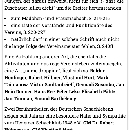
Jungen, der darauf hinweist, nicht für sich (!), dass die
Zuschauer „allzu dicht“ um die Bretter herumstanden.
zum Mädchen- und Frauenschach, S. 214-215
eine Liste der Vorstände und Funktionäre des
Vereins, S. 220-227
natürlich darf in einer solchen Schrift auch nicht
die lange Folge der Vereinsmeister fehlen, S. 240ff
Eine Aufzählung anderer Art, die ebenfalls die
Aktivitäten und das rege Vereinsleben widerspiegeln,
eine Art „name dropping“, liest sich so:
Baldur
Hönlinger
,
Robert Hübner
,
Vlastimil Hort
,
Mark
Taimanow
,
Victor Soultaubeieff
,
Gennadi Sosonko
,
Jan
Hein Donner
,
Hans Ree
,
Péter Leko
,
Elisabeth Pähtz
,
Jan Timman
,
Emond Barthélemy
.
Zwei Berühmtheiten des Deutschen Schachlebens
zeigen seit Jahren eine besondere Nähe und Sympathie
zum Uedemer Schachklub 1948 e.V.:
GM Dr. Robert
Hübner
und
GM Vlastimil Hort
.