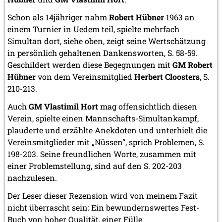
Schon als 14jähriger nahm
Robert Hübner
1963 an
einem Turnier in Uedem teil, spielte mehrfach
Simultan dort, siehe oben, zeigt seine Wertschätzung
in persönlich gehaltenen Dankensworten, S. 58-59.
Geschildert werden diese Begegnungen mit
GM Robert
Hübner
von dem Vereinsmitglied
Herbert Cloosters
, S.
210-213.
Auch
GM Vlastimil Hort
mag offensichtlich diesen
Verein, spielte einen Mannschafts-Simultankampf,
plauderte und erzählte Anekdoten und unterhielt die
Vereinsmitglieder mit „Nüssen“, sprich Problemen, S.
198-203. Seine freundlichen Worte, zusammen mit
einer Problemstellung, sind auf den S. 202-203
nachzulesen.
Der Leser dieser Rezension wird von meinem Fazit
nicht überrascht sein: Ein bewundernswertes Fest-
Buch von hoher Qualität, einer Fülle