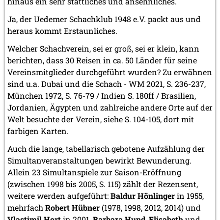
hinaus ein sehr stattliches und ansehnliches.
Ja, der Uedemer Schachklub 1948 e.V. packt aus und
heraus kommt Erstaunliches.
Welcher Schachverein, sei er groß, sei er klein, kann
berichten, dass 30 Reisen in ca. 50 Länder für seine
Vereinsmitglieder durchgeführt wurden? Zu erwähnen
sind u.a. Dubai und die Schach - WM 2021, S. 236-237,
München 1972, S. 76-79 / Indien S. 180ff / Brasilien,
Jordanien, Ägypten und zahlreiche andere Orte auf der
Welt besuchte der Verein, siehe S. 104-105, dort mit
farbigen Karten.
Auch die lange, tabellarisch gebotene Aufzählung der
Simultanveranstaltungen bewirkt Bewunderung.
Allein 23 Simultanspiele zur Saison-Eröffnung
(zwischen 1998 bis 2005, S. 115) zählt der Rezensent,
weitere werden aufgeführt:
Baldur Hönlinger
in 1955,
mehrfach
Robert Hübner
(1978, 1998, 2012, 2014) und
Vlastimil Hort
in 2001,
Barbara Hund
,
Elisabeth
und