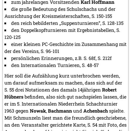
zum jahrelangen Vorsitzenden
Karl Hoffmann
die große Bedeutung des Schulschachs und der
Ausrichtung der Kreismeisterschaften, S. 150-155
den reich bebilderten „Suppenturnieren“, S. 128-135
den Doppelkopfturnieren mit Ergebnistabellen, S.
120-125
einer kleinen PC-Geschichte im Zusammenhang mit
der des Vereins, S. 96-101
persönlichen Erinnerungen, z.B. S. 68f, S. 212f
den Internationalen Turnieren, S. 48-57
Hier soll die Aufzählung kurz unterbrochen werden,
um darauf aufmerksam zu machen, dass sich auf der
S. 55 drei Notationen des damals 14jährigen
Robert
Hübners
befinden, also sich gut nachspielen lassen, die
er im 5. Internationalen Niederrhein Schachturnier
1963 gegen
Nowak
,
Bachmann
und
Achenbach
spielte.
Mit Schmunzeln liest man die freundlich geschriebene,
an den Veranstalter gerichtete Karte, S. 54 mit Foto, des