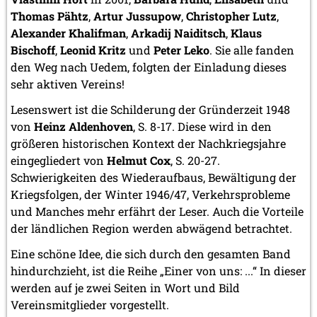
Thomas Pähtz
,
Artur Jussupow
,
Christopher Lutz
,
Alexander Khalifman
,
Arkadij Naiditsch
,
Klaus
Bischoff
,
Leonid Kritz
und
Peter Leko
. Sie alle fanden
den Weg nach Uedem, folgten der Einladung dieses
sehr aktiven Vereins!
Lesenswert ist die Schilderung der Gründerzeit 1948
von
Heinz Aldenhoven
, S. 8-17. Diese wird in den
größeren historischen Kontext der Nachkriegsjahre
eingegliedert von
Helmut Cox
, S. 20-27.
Schwierigkeiten des Wiederaufbaus, Bewältigung der
Kriegsfolgen, der Winter 1946/47, Verkehrsprobleme
und Manches mehr erfährt der Leser. Auch die Vorteile
der ländlichen Region werden abwägend betrachtet.
Eine schöne Idee, die sich durch den gesamten Band
hindurchzieht, ist die Reihe „Einer von uns: ...“ In dieser
werden auf je zwei Seiten in Wort und Bild
Vereinsmitglieder vorgestellt.