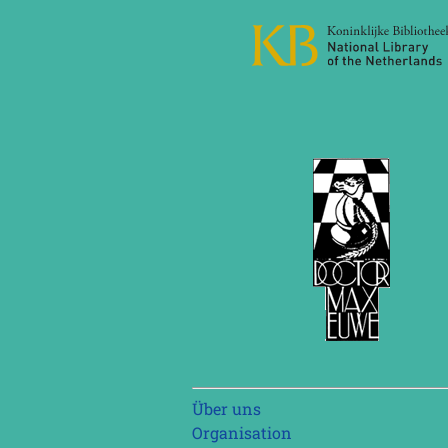
Navigation
Über uns
überspringen
Organisation