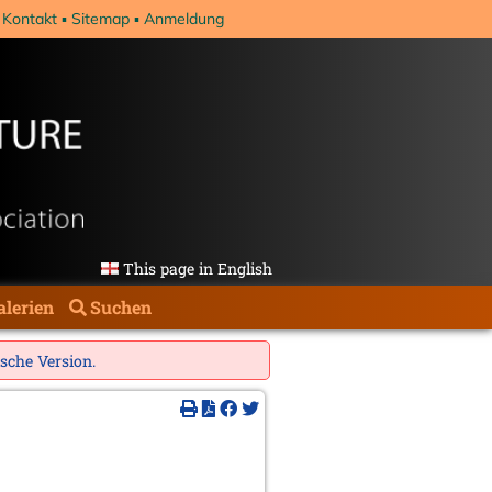
Kontakt
Sitemap
Anmeldung
This page in English
alerien
Suchen
ische Version
.