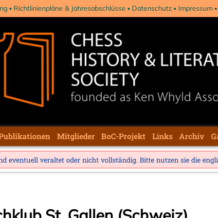
ng
Richtlinienpläne & Jahresabschlüsse
Datenschutz
Impressum
Publikationen
Mitglieder
BoC-Projekt
Links
Archiv
G
d eventuell veraltet oder nicht vollständig. Bitte nutzen sie die
engl
hklub St. Gallen (Schweiz)