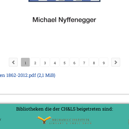
1
2
3
4
5
6
7
8
9
len 1862-2012.pdf
(2,1 MiB)
Bibliotheken die der CH&LS beigetreten sind: