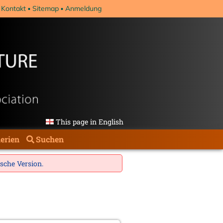
Kontakt
Sitemap
Anmeldung
This page in English
erien
Suchen
ische Version
.