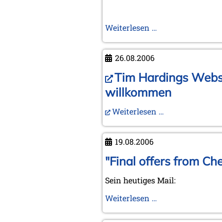
In
Weiterlesen …
memoriam
Rudolf
26.08.2006
Reinhardt
Tim Hardings Websei
willkommen
Weiterlesen …
19.08.2006
"Final offers from Che
Sein heutiges Mail:
"Final
Weiterlesen …
offers
from