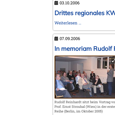
03.10.2006
Drittes regionales K
Drittes
Weiterlesen …
regionales
KWA-
07.09.2006
Treffen
im
In memoriam Rudolf 
spanischen
Valencia
Rudolf Reinhardt sitzt beim Vortrag v
Prof. Ernst Strouhal (Wien) in der erst
Reihe (Berlin, im Oktober 2005)