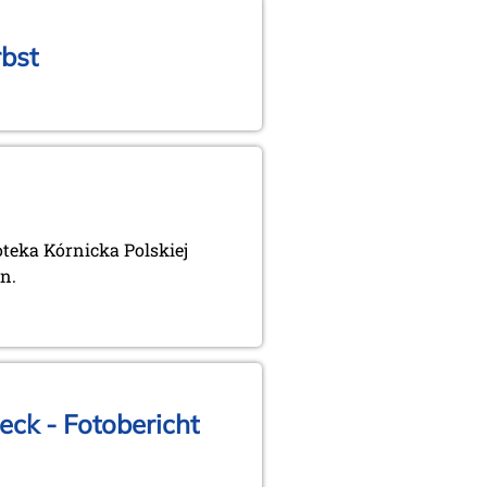
rbst
oteka Kórnicka Polskiej
n.
ck - Fotobericht