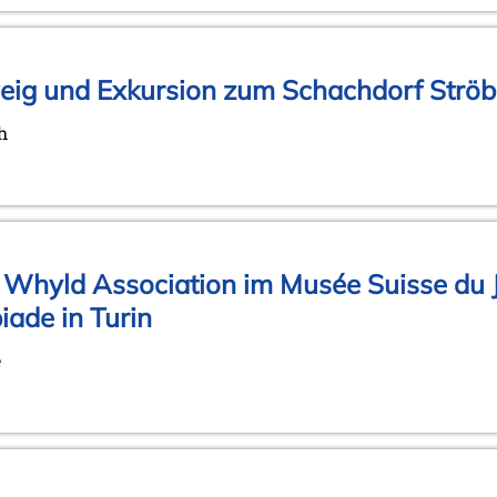
weig und Exkursion zum Schachdorf Strö
h
n Whyld Association im Musée Suisse du
ade in Turin
e