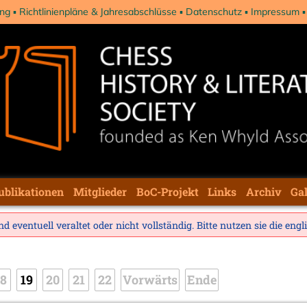
ng
Richtlinienpläne & Jahresabschlüsse
Datenschutz
Impressum
ublikationen
Mitglieder
BoC-Projekt
Links
Archiv
Gal
d eventuell veraltet oder nicht vollständig. Bitte nutzen sie die
engl
18
19
20
21
22
Vorwärts
Ende