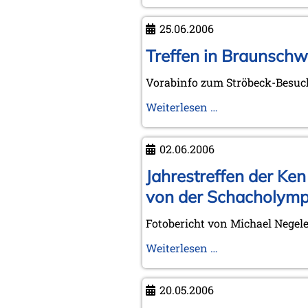
in
Kurznotiz
Braunschweig
25.06.2006
und
Exkursion
Treffen in Braunsch
zum
Vorabinfo zum Ströbeck-Besuc
Schachdorf
Ströbeck
Treffen
Weiterlesen …
-
in
Fotobericht
Braunschweig
02.06.2006
und
Exkursion
Jahrestreffen der Ke
zum
von der Schacholympi
Schachdorf
Ströbeck
Fotobericht von Michael Negel
Jahrestreffen
Weiterlesen …
der
Ken
20.05.2006
Whyld