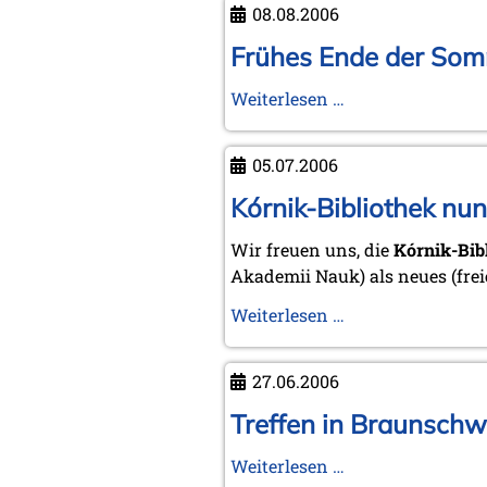
08.08.2006
Chess
Mail
Frühes Ende der Somm
..."
Frühes
Weiterlesen …
von
Ende
Tim
der
Harding
05.07.2006
Sommerzeit
-
Kórnik-Bibliothek nu
Ausblick
Wir freuen uns, die
Kórnik-Bib
auf
Akademii Nauk) als neues (fre
einen
"heißen"
Kórnik-
Weiterlesen …
Herbst
Bibliothek
nun
27.06.2006
KWA-
Mitglied
Treffen in Braunschw
>>
Treffen
Weiterlesen …
siehe