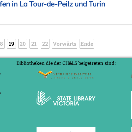
fen in La Tour-de-Peilz und Turin
18
19
20
21
22
Vorwärts
Ende
Bibliotheken die der CH&LS beigetreten sind:
e