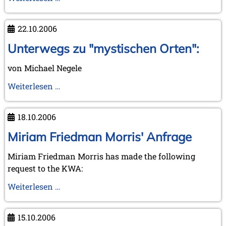
im
in
Max
Berlin
22.10.2006
Euwe-
und
Centrum
Besuch
Unterwegs zu "mystischen Orten":
in
von Michael Negele
Kórnik
-
Unterwegs
Weiterlesen …
ein
zu
kurzer
"mystischen
18.10.2006
Vorbericht
Orten":
Miriam Friedman Morris' Anfrage
Miriam Friedman Morris has made the following
request to the KWA:
Miriam
Weiterlesen …
Friedman
Morris'
15.10.2006
Anfrage