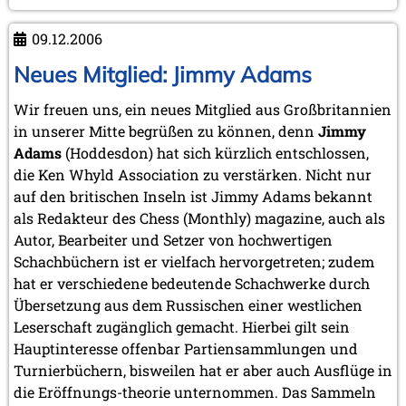
aus
La
09.12.2006
Tour-
de-
Neues Mitglied: Jimmy Adams
Peilz
Wir freuen uns, ein neues Mitglied aus Großbritannien
in unserer Mitte begrüßen zu können, denn
Jimmy
Adams
(Hoddesdon) hat sich kürzlich entschlossen,
die Ken Whyld Association zu verstärken. Nicht nur
auf den britischen Inseln ist Jimmy Adams bekannt
als Redakteur des Chess (Monthly) magazine, auch als
Autor, Bearbeiter und Setzer von hochwertigen
Schachbüchern ist er vielfach hervorgetreten; zudem
hat er verschiedene bedeutende Schachwerke durch
Übersetzung aus dem Russischen einer westlichen
Leserschaft zugänglich gemacht. Hierbei gilt sein
Hauptinteresse offenbar Partiensammlungen und
Turnierbüchern, bisweilen hat er aber auch Ausflüge in
die Eröffnungs-theorie unternommen. Das Sammeln