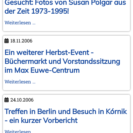
Gesucht: Fotos von Susan Polgar aus
der Zeit 1973-1995!
Gesucht:
Weiterlesen …
Fotos
von
18.11.2006
Susan
Polgar
Ein weiterer Herbst-Event -
aus
Büchermarkt und Vorstandssitzung
der
im Max Euwe-Centrum
Zeit
1973-
Ein
Weiterlesen …
1995!
weiterer
Herbst-
24.10.2006
Event
-
Treffen in Berlin und Besuch in Kórnik
Büchermarkt
- ein kurzer Vorbericht
und
Vorstandssitzung
Treffen
Weiterlesen …