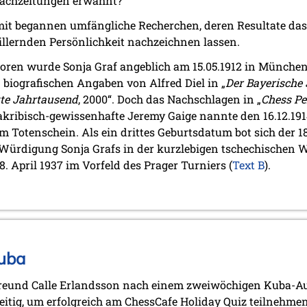
achzeitungen erwähnt?
it begannen umfängliche Recherchen, deren Resultate das
illernden Persönlichkeit nachzeichnen lassen.
oren wurde Sonja Graf angeblich am 15.05.1912 in München;
 biografischen Angaben von Alfred Diel in „
Der Bayerische
tte Jahrtausend
, 2000“. Doch das Nachschlagen in „
Chess Pe
 akribisch-gewissenhafte Jeremy Gaige nannte den 16.12.191
m Totenschein. Als ein drittes Geburtsdatum bot sich der 18
n Würdigung Sonja Grafs in der kurzlebigen tschechischen 
 April 1937 im Vorfeld des Prager Turniers (
Text B
).
s“
Kuba
reund Calle Erlandsson nach einem zweiwöchigen Kuba-Au
eitig, um erfolgreich am ChessCafe Holiday Quiz teilnehme