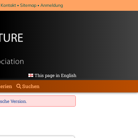
Kontakt
Sitemap
Anmeldung
This page in English
erien
Suchen
ische Version
.