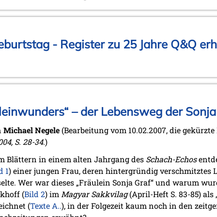
burtstag - Register zu 25 Jahre Q&Q erhä
uleinwunders“ – der Lebensweg der Sonj
n
Michael Negele
(Bearbeitung vom 10.02.2007, die gekürzt
004, S. 28-34
.)
m Blättern in einem alten Jahrgang des
Schach-Echos
entde
d 1
) einer jungen Frau, deren hintergründig verschmitztes 
selte. Wer war dieses „Fräulein Sonja Graf“ und warum wurd
khoff (
Bild 2
) im
Magyar Sakkvilag
(April-Heft S. 83-85) al
eichnet (
Texte A
.
.
), in der Folgezeit kaum noch in den zeit