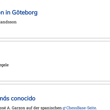
n in Göteborg
rlandsson
egele
 más conocido
José A. Garzon auf der spanischen
ChessBase-Seite
.