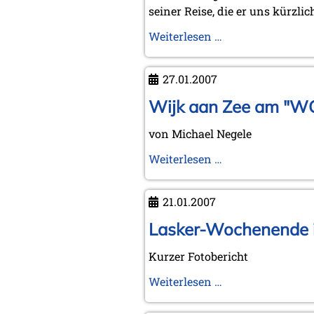
seiner Reise, die er uns kürzli
Graf-
Stevenson
Calle
Weiterlesen …
Erlandsson
in
27.01.2007
Kuba
Wijk aan Zee am "W
von Michael Negele
Wijk
Weiterlesen …
aan
Zee
21.01.2007
am
"WC-
Lasker-Wochenende i
Day"
Kurzer Fotobericht
Lasker-
Weiterlesen …
Wochenende