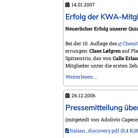
in
14.01.2007
Bonn
(20./21.
Erfolg der KWA-Mitgl
Januar
Neuerlicher Erfolg unserer Qui
2007)
Bei der 10. Auflage des
ChessC
errungen:
Claes Løfgren
auf Pla
Spitzentrio, das von
Calle Erla
Mitglieder unter die ersten Ze
Erfolg
Weiterlesen …
der
KWA-
26.12.2006
Mitglieder
beim
Pressemitteilung über
ChessCafe
(mitgeteilt von Adolivio Capece
Holiday
Quiz
Italian_discovery.pdf
(8,4 KiB