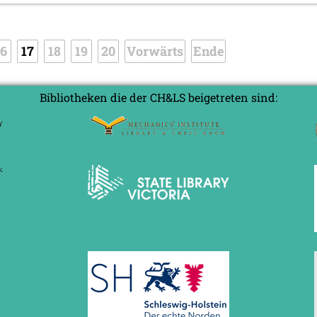
16
17
18
19
20
Vorwärts
Ende
Bibliotheken die der CH&LS beigetreten sind: