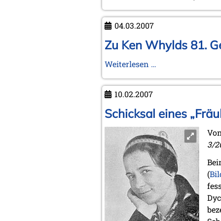
04.03.2007
Zu Ken Whylds 81. Ge
Zu
Weiterlesen …
Ken
Whylds
10.02.2007
81.
Geburtstag
Schicksal eines „Frä
-
Vo
Register
3/2
zu
25
Bei
Jahre
(
Bil
Q&Q
fes
erhältlich!
Dyc
bez