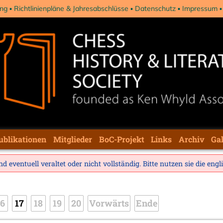
ng
Richtlinienpläne & Jahresabschlüsse
Datenschutz
Impressum
ublikationen
Mitglieder
BoC-Projekt
Links
Archiv
Gal
d eventuell veraltet oder nicht vollständig. Bitte nutzen sie die
engl
16
17
18
19
20
Vorwärts
Ende