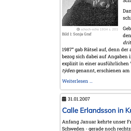
Sch
Dam
sch
Geb
schach-echo 1934 s. 201
Bild 1: Sonja Graf
den
dri
1987“ gab Rätsel auf, denn der
bezog sich dabei auf Angaben i
explizit in einer ausführliche
týden
genannt, erschienen am 8.
Schicksal
Weiterlesen …
eines
„Fräuleinwunder
31.01.2007
–
der
Calle Erlandsson in 
Lebensweg
Anfang Januar kehrte unser F
der
Schweden - gerade noch rechtz
Sonja