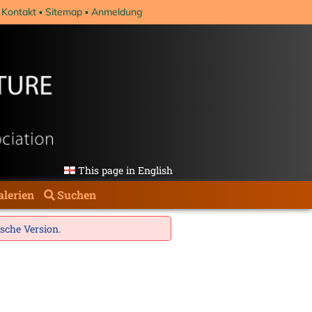
Kontakt
Sitemap
Anmeldung
This page in English
alerien
Suchen
ische Version
.