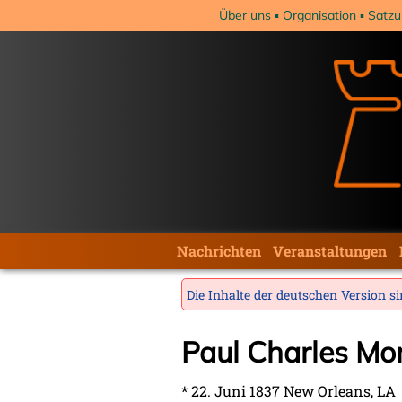
Navigation
Über uns
Organisation
Satzu
überspringen
Navigation
Nachrichten
Veranstaltungen
überspringen
Die Inhalte der deutschen Version sin
Paul Charles Mo
* 22. Juni 1837 New Orleans, LA