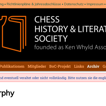
ng
Richtlinienpläne & Jahresabschlüsse
Datenschutz
Impressum
Publikationen
Mitglieder
BoC-Projekt
Links
Archiv
G
d eventuell veraltet oder nicht vollständig. Bitte nutzen sie die
engl
rphy