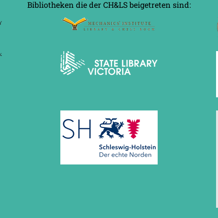
Bibliotheken die der CH&LS beigetreten sind: