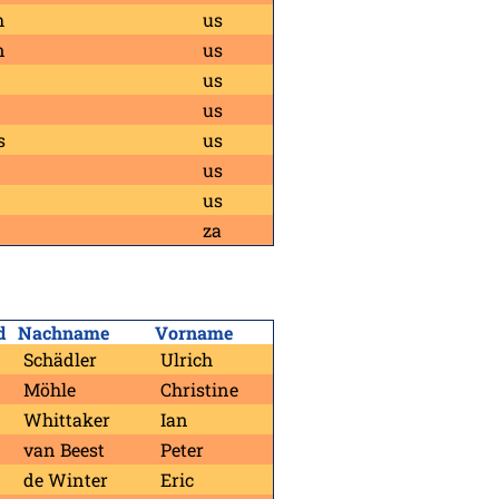
h
us
n
us
us
us
s
us
us
us
za
d
Nachname
Vorname
Schädler
Ulrich
Möhle
Christine
Whittaker
Ian
van Beest
Peter
de Winter
Eric