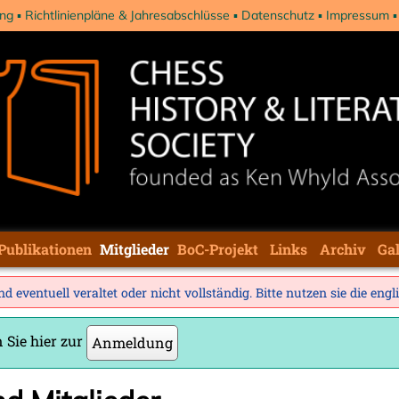
ng
Richtlinienpläne & Jahresabschlüsse
Datenschutz
Impressum
Publikationen
Mitglieder
BoC-Projekt
Links
Archiv
Gal
d eventuell veraltet oder nicht vollständig. Bitte nutzen sie die
engl
 Sie hier zur
Anmeldung