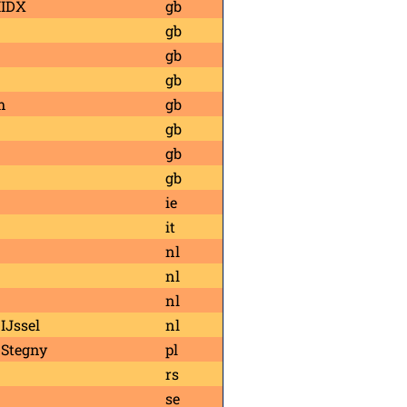
MIDX
gb
gb
gb
gb
m
gb
gb
gb
gb
ie
it
nl
nl
nl
 IJssel
nl
Stegny
pl
rs
se