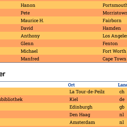
Hanon
Portsmout
Pete
Morristow
Maurice H.
Fairborn
David
Hamden
Anthony
Los Angele
Glenn
Fenton
Michael
Fort Worth
Manfred
Cape Town
er
Ort
Lan
La Tour-de-Peilz
ch
bibliothek
Kiel
de
Edinburgh
gb
Den Haag
nl
Amsterdam
nl