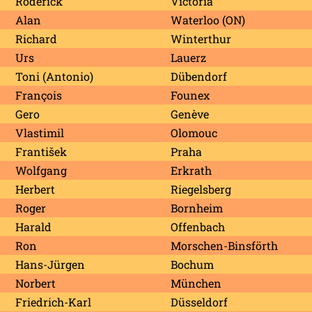
Roderick
Victoria
Alan
Waterloo (ON)
Richard
Winterthur
Urs
Lauerz
Toni (Antonio)
Dübendorf
François
Founex
Gero
Genève
Vlastimil
Olomouc
František
Praha
Wolfgang
Erkrath
Herbert
Riegelsberg
Roger
Bornheim
Harald
Offenbach
Ron
Morschen-Binsförth
Hans-Jürgen
Bochum
Norbert
München
Friedrich-Karl
Düsseldorf