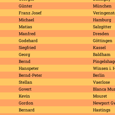
Günter
München
Franz Josef
Veringenst
Michael
Hamburg
Matias
Salzgitter
Manfred
Dresden
Godehard
Göttingen
Siegfried
Kassel
Georg
Baldham
Bernd
Pingelshag
Hanspeter
Winsen i. H
Bernd-Peter
Berlin
Stellan
Vaerlose
Govert
Blanca Mur
Kevin
Mouret
Gordon
Newport G
Bernard
Hastings