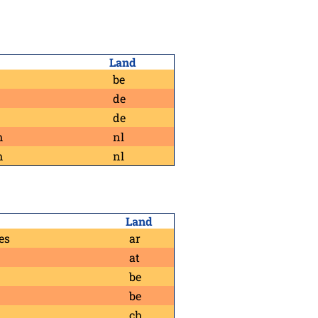
Land
be
de
de
m
nl
m
nl
Land
es
ar
at
be
be
ch