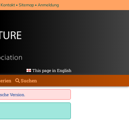
Kontakt
Sitemap
Anmeldung
This page in English
erien
Suchen
ische Version
.