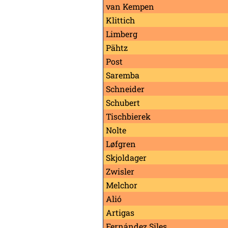
van Kempen
Klittich
Limberg
Pähtz
Post
Saremba
Schneider
Schubert
Tischbierek
Nolte
Løfgren
Skjoldager
Zwisler
Melchor
Alió
Artigas
Fernández Siles