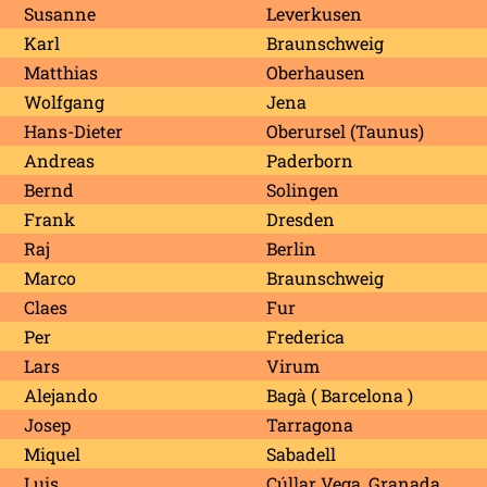
Susanne
Leverkusen
Karl
Braunschweig
Matthias
Oberhausen
Wolfgang
Jena
Hans-Dieter
Oberursel (Taunus)
Andreas
Paderborn
Bernd
Solingen
Frank
Dresden
Raj
Berlin
Marco
Braunschweig
Claes
Fur
Per
Frederica
Lars
Virum
Alejando
Bagà ( Barcelona )
Josep
Tarragona
Miquel
Sabadell
Luis
Cúllar Vega, Granada