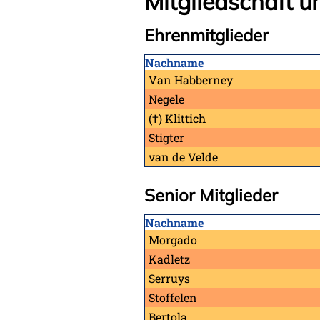
Mitgliedschaft u
Ehrenmitglieder
Nachname
Van Habberney
Negele
(†) Klittich
Stigter
van de Velde
Senior Mitglieder
Nachname
Morgado
Kadletz
Serruys
Stoffelen
Bertola