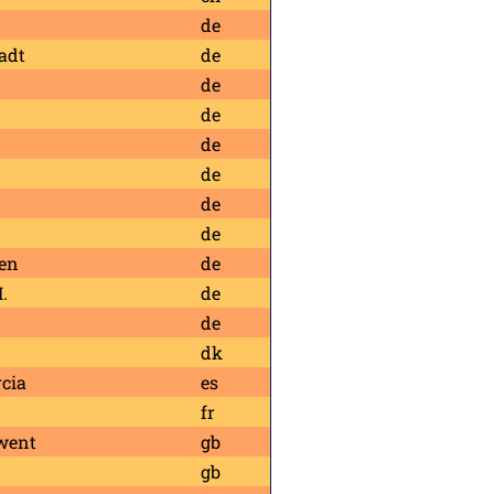
de
adt
de
de
de
de
de
de
de
en
de
.
de
de
dk
cia
es
fr
went
gb
gb