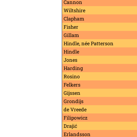
Cannon
Wiltshire
Clapham
Fisher
Gillam
Hindle, née Patterson
Hindle
Jones
Harding
Rosino
Felkers
Gijssen
Grondijs
de Vreede
Filipowicz
Drajić
Erlandsson