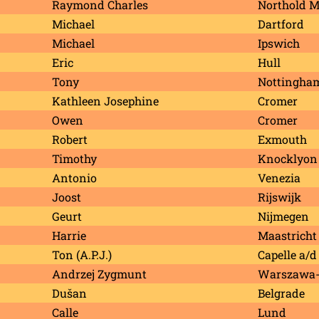
Raymond Charles
Northold 
Michael
Dartford
Michael
Ipswich
Eric
Hull
Tony
Nottingha
Kathleen Josephine
Cromer
Owen
Cromer
Robert
Exmouth
Timothy
Knocklyon
Antonio
Venezia
Joost
Rijswijk
Geurt
Nijmegen
Harrie
Maastricht
Ton (A.P.J.)
Capelle a/d
Andrzej Zygmunt
Warszawa-
Dušan
Belgrade
Calle
Lund