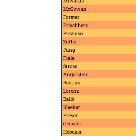
Edwards
McGowan
Forster
Frischherz
Preziuso
Zutter
Jung
Fiala
Štross
Angerstein
Bastian
Lorenz
Balló
Bleeker
Fresen
Geissler
Hebeker