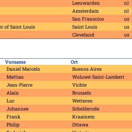
Leeuwarden
nl
Amsterdam
nl
San Franscico
us
r of Saint Louis
Saint Louis
us
Cleveland
us
Vorname
Ort
Daniel Marcelo
Buenos Aires
Mattias
Woluwé-Saint-Lambert
Jean-Pierre
Vichte
Alain
Brussels
Luc
Wetteren
Johannes
Schelderode
Frank
Kraainem
Philip
Ottawa