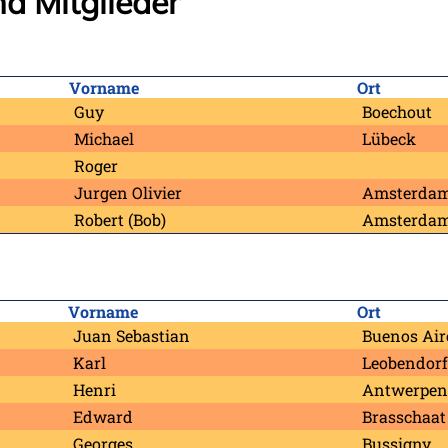
nd Mitglieder
Vorname
Ort
Guy
Boechout
Michael
Lübeck
Roger
Jurgen Olivier
Amsterda
Robert (Bob)
Amsterda
Vorname
Ort
Juan Sebastian
Buenos Air
Karl
Leobendorf
Henri
Antwerpen
Edward
Brasschaat
Georges
Bussigny