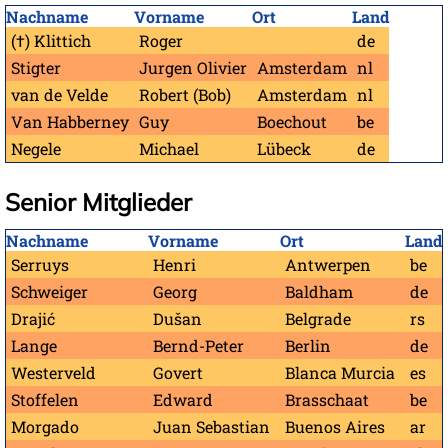
Nachname
Vorname
Ort
Land
(†) Klittich
Roger
de
Stigter
Jurgen Olivier
Amsterdam
nl
van de Velde
Robert (Bob)
Amsterdam
nl
Van Habberney
Guy
Boechout
be
Negele
Michael
Lübeck
de
Senior Mitglieder
Nachname
Vorname
Ort
Land
Serruys
Henri
Antwerpen
be
Schweiger
Georg
Baldham
de
Drajić
Dušan
Belgrade
rs
Lange
Bernd-Peter
Berlin
de
Westerveld
Govert
Blanca Murcia
es
Stoffelen
Edward
Brasschaat
be
Morgado
Juan Sebastian
Buenos Aires
ar