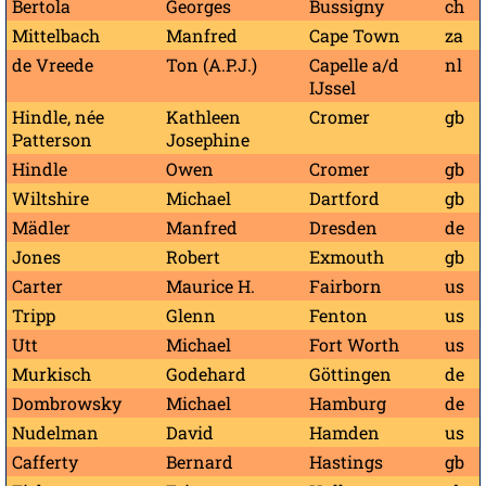
Bertola
Georges
Bussigny
ch
Mittelbach
Manfred
Cape Town
za
de Vreede
Ton (A.P.J.)
Capelle a/d
nl
IJssel
Hindle, née
Kathleen
Cromer
gb
Patterson
Josephine
Hindle
Owen
Cromer
gb
Wiltshire
Michael
Dartford
gb
Mädler
Manfred
Dresden
de
Jones
Robert
Exmouth
gb
Carter
Maurice H.
Fairborn
us
Tripp
Glenn
Fenton
us
Utt
Michael
Fort Worth
us
Murkisch
Godehard
Göttingen
de
Dombrowsky
Michael
Hamburg
de
Nudelman
David
Hamden
us
Cafferty
Bernard
Hastings
gb