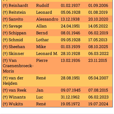
(†) Reinhardt
Rudolf
01.02.1937
01.09.2006
(†) Reitstein
Leonard
05.06.1928
01.08.2019
(†) Sanvito
Alessandro
13.12.1938
20.10.2020
(†) Savage
Allan
24.04.1951
14.05.2022
(†) Schippan
Bernd
08.01.1946
06.02.2019
(†) Schmid
Lothar
09.05.1928
17.05.2013
(†) Sheehan
Mike
01.03.1939
08.10.2025
(†) Skinner
Leonard M.
28.10.1928
06.03.2022
(†) Van
Pierre
13.02.1936
23.11.2015
Craenenbroeck-
Moris
(†) van der
René
28.08.1951
05.04.2007
Heijden
(†) van Reek
Jan
09.07.1945
07.08.2015
(†) Winants
Luc
31.12.1962
06.02.2023
(†) Wukits
René
19.05.1972
19.07.2024