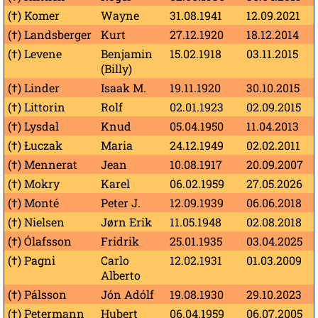
(†) Komer
Wayne
31.08.1941
12.09.2021
(†) Landsberger
Kurt
27.12.1920
18.12.2014
(†) Levene
Benjamin
15.02.1918
03.11.2015
(Billy)
(†) Linder
Isaak M.
19.11.1920
30.10.2015
(†) Littorin
Rolf
02.01.1923
02.09.2015
(†) Lysdal
Knud
05.04.1950
11.04.2013
(†) Łuczak
Maria
24.12.1949
02.02.2011
(†) Mennerat
Jean
10.08.1917
20.09.2007
(†) Mokry
Karel
06.02.1959
27.05.2026
(†) Monté
Peter J.
12.09.1939
06.06.2018
(†) Nielsen
Jørn Erik
11.05.1948
02.08.2018
(†) Ólafsson
Fridrik
25.01.1935
03.04.2025
(†) Pagni
Carlo
12.02.1931
01.03.2009
Alberto
(†) Pálsson
Jón Adólf
19.08.1930
29.10.2023
(†) Petermann
Hubert
06.04.1959
06.07.2005