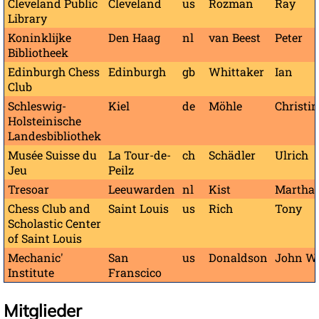
Cleveland Public
Cleveland
us
Rozman
Ray
Library
Koninklijke
Den Haag
nl
van Beest
Peter
Bibliotheek
Edinburgh Chess
Edinburgh
gb
Whittaker
Ian
Club
Schleswig-
Kiel
de
Möhle
Christi
Holsteinische
Landesbibliothek
Musée Suisse du
La Tour-de-
ch
Schädler
Ulrich
Jeu
Peilz
Tresoar
Leeuwarden
nl
Kist
Martha
Chess Club and
Saint Louis
us
Rich
Tony
Scholastic Center
of Saint Louis
Mechanic'
San
us
Donaldson
John W
Institute
Franscico
Mitglieder