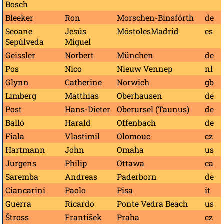
Bosch
Bleeker
Ron
Morschen-Binsförth
de
Seoane
Jesús
MóstolesMadrid
es
Sepúlveda
Miguel
Geissler
Norbert
München
de
Pos
Nico
Nieuw Vennep
nl
Glynn
Catherine
Norwich
gb
Limberg
Matthias
Oberhausen
de
Post
Hans-Dieter
Oberursel (Taunus)
de
Balló
Harald
Offenbach
de
Fiala
Vlastimil
Olomouc
cz
Hartmann
John
Omaha
us
Jurgens
Philip
Ottawa
ca
Saremba
Andreas
Paderborn
de
Ciancarini
Paolo
Pisa
it
Guerra
Ricardo
Ponte Vedra Beach
us
Štross
František
Praha
cz