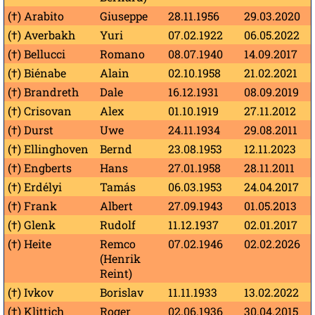
(†) Arabito
Giuseppe
28.11.1956
29.03.2020
(†) Averbakh
Yuri
07.02.1922
06.05.2022
(†) Bellucci
Romano
08.07.1940
14.09.2017
(†) Biénabe
Alain
02.10.1958
21.02.2021
(†) Brandreth
Dale
16.12.1931
08.09.2019
(†) Crisovan
Alex
01.10.1919
27.11.2012
(†) Durst
Uwe
24.11.1934
29.08.2011
(†) Ellinghoven
Bernd
23.08.1953
12.11.2023
(†) Engberts
Hans
27.01.1958
28.11.2011
(†) Erdélyi
Tamás
06.03.1953
24.04.2017
(†) Frank
Albert
27.09.1943
01.05.2013
(†) Glenk
Rudolf
11.12.1937
02.01.2017
(†) Heite
Remco
07.02.1946
02.02.2026
(Henrik
Reint)
(†) Ivkov
Borislav
11.11.1933
13.02.2022
(†) Klittich
Roger
02.06.1936
30.04.2015