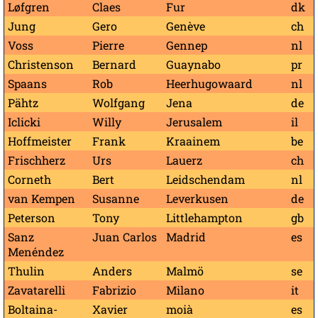
Løfgren
Claes
Fur
dk
Jung
Gero
Genève
ch
Voss
Pierre
Gennep
nl
Christenson
Bernard
Guaynabo
pr
Spaans
Rob
Heerhugowaard
nl
Pähtz
Wolfgang
Jena
de
Iclicki
Willy
Jerusalem
il
Hoffmeister
Frank
Kraainem
be
Frischherz
Urs
Lauerz
ch
Corneth
Bert
Leidschendam
nl
van Kempen
Susanne
Leverkusen
de
Peterson
Tony
Littlehampton
gb
Sanz
Juan Carlos
Madrid
es
Menéndez
Thulin
Anders
Malmö
se
Zavatarelli
Fabrizio
Milano
it
Boltaina-
Xavier
moià
es