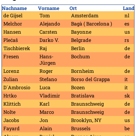
Nachname
Vorname
Ort
Land
de Gijsel
Tom
Amsterdam
nl
Melchor
Alejando
Bagà ( Barcelona )
es
Hansen
Carsten
Bayonne
us
Plećaš
Darko V.
Belgrade
rs
Tischbierek
Raj
Berlin
de
Fresen
Hans-
Bochum
de
Jürgen
Lorenz
Roger
Bornheim
de
Zulian
Stefano
Borso del Grappa
it
D´Ambrosio
Luca
Bozen
it
Hrtko
Vladimir
Bratislava
sk
Klittich
Karl
Braunschweig
de
Nolte
Marco
Braunschweig
de
Jacobs
Jon
Brooklyn, NY
us
Fayard
Alain
Brussels
be