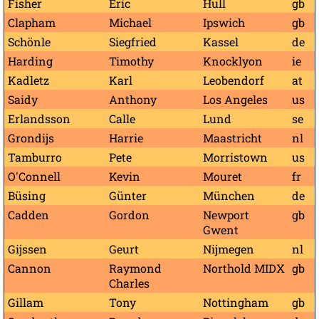
Fisher
Eric
Hull
gb
Clapham
Michael
Ipswich
gb
Schönle
Siegfried
Kassel
de
Harding
Timothy
Knocklyon
ie
Kadletz
Karl
Leobendorf
at
Saidy
Anthony
Los Angeles
us
Erlandsson
Calle
Lund
se
Grondijs
Harrie
Maastricht
nl
Tamburro
Pete
Morristown
us
O'Connell
Kevin
Mouret
fr
Büsing
Günter
München
de
Cadden
Gordon
Newport
gb
Gwent
Gijssen
Geurt
Nijmegen
nl
Cannon
Raymond
Northold MIDX
gb
Charles
Gillam
Tony
Nottingham
gb