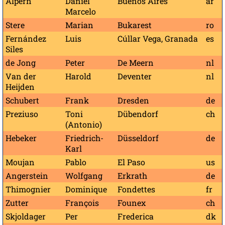
Alpern
Daniel
Buenos Aires
ar
Marcelo
Stere
Marian
Bukarest
ro
Fernández
Luis
Cúllar Vega, Granada
es
Siles
de Jong
Peter
De Meern
nl
Van der
Harold
Deventer
nl
Heijden
Schubert
Frank
Dresden
de
Preziuso
Toni
Dübendorf
ch
(Antonio)
Hebeker
Friedrich-
Düsseldorf
de
Karl
Moujan
Pablo
El Paso
us
Angerstein
Wolfgang
Erkrath
de
Thimognier
Dominique
Fondettes
fr
Zutter
François
Founex
ch
Skjoldager
Per
Frederica
dk