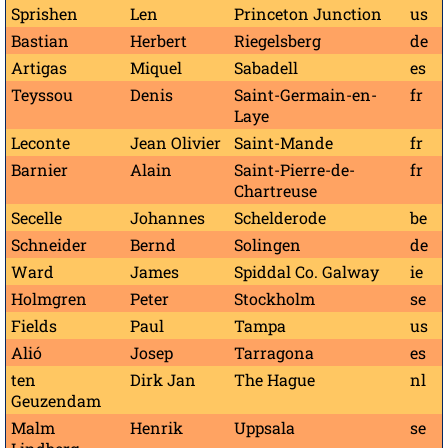
Sprishen
Len
Princeton Junction
us
Bastian
Herbert
Riegelsberg
de
Artigas
Miquel
Sabadell
es
Teyssou
Denis
Saint-Germain-en-
fr
Laye
Leconte
Jean Olivier
Saint-Mande
fr
Barnier
Alain
Saint-Pierre-de-
fr
Chartreuse
Secelle
Johannes
Schelderode
be
Schneider
Bernd
Solingen
de
Ward
James
Spiddal Co. Galway
ie
Holmgren
Peter
Stockholm
se
Fields
Paul
Tampa
us
Alió
Josep
Tarragona
es
ten
Dirk Jan
The Hague
nl
Geuzendam
Malm
Henrik
Uppsala
se