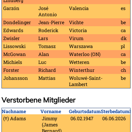
Lindberg
Garzón
José
Valencia
es
Antonio
Dondelinger
Jean-Pierre
Vichte
be
Edwards
Roderick
Victoria
ca
Zwisler
Lars
Virum
dk
Lissowski
Tomasz
Warszawa
pl
McGowan
Alan
Waterloo (ON)
ca
Michiels
Luc
Wetteren
be
Forster
Richard
Winterthur
ch
Johansson
Mattias
Woluwé-Saint-
be
Lambert
Verstorbene Mitglieder
Nachname
Vorname
Geburtsdatum
Sterbedatum
(†) Adams
Jimmy
06.02.1947
06.06.2026
(James
Bernard)