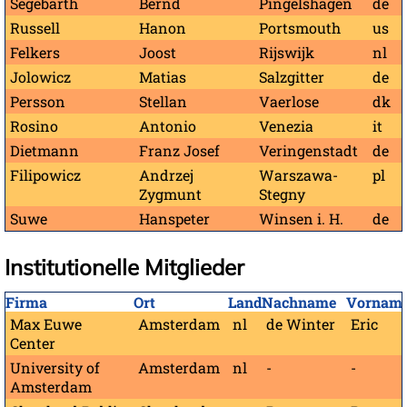
Segebarth
Bernd
Pingelshagen
de
Russell
Hanon
Portsmouth
us
Felkers
Joost
Rijswijk
nl
Jolowicz
Matias
Salzgitter
de
Persson
Stellan
Vaerlose
dk
Rosino
Antonio
Venezia
it
Dietmann
Franz Josef
Veringenstadt
de
Filipowicz
Andrzej
Warszawa-
pl
Zygmunt
Stegny
Suwe
Hanspeter
Winsen i. H.
de
Institutionelle Mitglieder
Firma
Ort
Land
Nachname
Vornam
Max Euwe
Amsterdam
nl
de Winter
Eric
Center
University of
Amsterdam
nl
-
-
Amsterdam