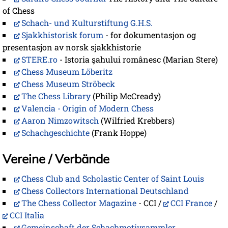
of Chess
Schach- und Kulturstiftung G.H.S.
Sjakkhistorisk forum
- for dokumentasjon og
presentasjon av norsk sjakkhistorie
STERE.ro
- Istoria şahului românesc (Marian Stere)
Chess Museum Löberitz
Chess Museum Ströbeck
The Chess Library
(Philip McCready)
Valencia - Origin of Modern Chess
Aaron Nimzowitsch
(Wilfried Krebbers)
Schachgeschichte
(Frank Hoppe)
Vereine / Verbände
Chess Club and Scholastic Center of Saint Louis
Chess Collectors International Deutschland
The Chess Collector Magazine
- CCI /
CCI France
/
CCI Italia
Gemeinschaft der Schachmotivsammler