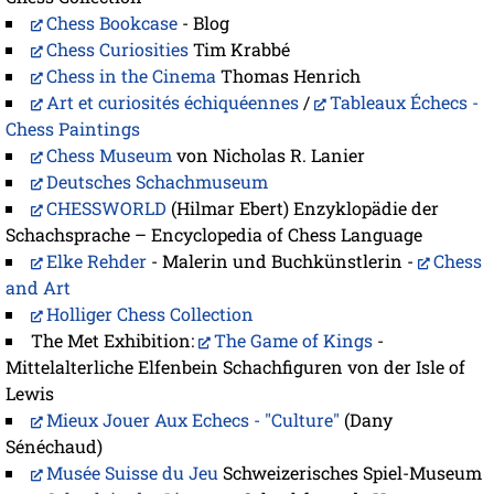
Chess Bookcase
- Blog
Chess Curiosities
Tim Krabbé
Chess in the Cinema
Thomas Henrich
Art et curiosités échiquéennes
/
Tableaux Échecs -
Chess Paintings
Chess Museum
von Nicholas R. Lanier
Deutsches Schachmuseum
CHESSWORLD
(Hilmar Ebert) Enzyklopädie der
Schachsprache – Encyclopedia of Chess Language
Elke Rehder
- Malerin und Buchkünstlerin -
Chess
and Art
Holliger Chess Collection
The Met Exhibition:
The Game of Kings
-
Mittelalterliche Elfenbein Schachfiguren von der Isle of
Lewis
Mieux Jouer Aux Echecs - "Culture"
(Dany
Sénéchaud)
Musée Suisse du Jeu
Schweizerisches Spiel-Museum