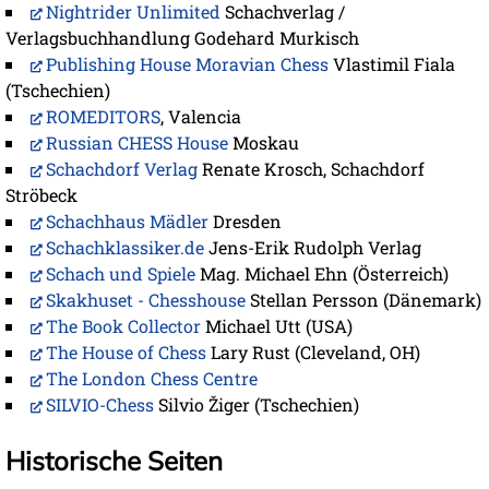
Nightrider Unlimited
Schachverlag /
Verlagsbuchhandlung Godehard Murkisch
Publishing House Moravian Chess
Vlastimil Fiala
(Tschechien)
ROMEDITORS
, Valencia
Russian CHESS House
Moskau
Schachdorf Verlag
Renate Krosch, Schachdorf
Ströbeck
Schachhaus Mädler
Dresden
Schachklassiker.de
Jens-Erik Rudolph Verlag
Schach und Spiele
Mag. Michael Ehn (Österreich)
Skakhuset - Chesshouse
Stellan Persson (Dänemark)
The Book Collector
Michael Utt (USA)
The House of Chess
Lary Rust (Cleveland, OH)
The London Chess Centre
SILVIO-Chess
Silvio Žiger (Tschechien)
Historische Seiten