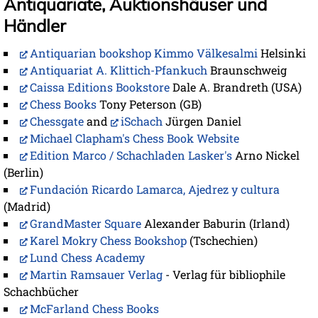
Antiquariate, Auktionshäuser und
Händler
Antiquarian bookshop Kimmo Välkesalmi
Helsinki
Antiquariat A. Klittich-Pfankuch
Braunschweig
Caissa Editions Bookstore
Dale A. Brandreth (USA)
Chess Books
Tony Peterson (GB)
Chessgate
and
iSchach
Jürgen Daniel
Michael Clapham's Chess Book Website
Edition Marco / Schachladen Lasker's
Arno Nickel
(Berlin)
Fundación Ricardo Lamarca, Ajedrez y cultura
(Madrid)
GrandMaster Square
Alexander Baburin (Irland)
Karel Mokry Chess Bookshop
(Tschechien)
Lund Chess Academy
Martin Ramsauer Verlag
- Verlag für bibliophile
Schachbücher
McFarland Chess Books