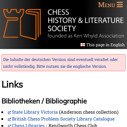
Menu
This page in English
Die Inhalte der deutschen Version sind eventuell veraltet oder
nicht vollständig. Bitte nutzen sie die
englische Version
.
Links
Bibliotheken / Bibliographie
State Library Victoria
(Anderson chess collection)
British Chess Problem Society Library Catalogue
Chess Libraries
- Kenilworth Chess Club