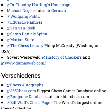
Dr Timothy Harding's Homepage
Michael Negele
- also
in German
Wolfgang Pähtz
Eduardo Ramirez
Jan van Reek
Santo Daniele Spina
Marian Stere
The Chess Library
Philip McCready (Washington,
USA)
Govert Westerveld:
History of Checkers
and
www.damasweb.com/
Verschiedenes
Chess Autographs
365Chess.com
Biggest Chess Games Database online
Endgame Database
auf shredderchess.com
Bill Wall's Chess Page
- The World's largest online
Chess Collection