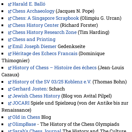
Harald E. Balló
Chess Archaeology
(Jacques N. Pope)
Chess: A Singapore Scrapbook
(Olimpiu G. Urcan)
Chess History Center
(Richard Forster)
Chess History Research Zone
(Tim Harding)
Chess and Printing
Emil Joseph Diemer
Gedenkseite
Héritage des Echecs Francais
(Dominique
Thimognier)
History of Chess – Histoire des échecs
(Jean-Louis
Cazaux)
History of the SV 03/25 Koblenz e.V.
(Thomas Bohn)
Gerhard Josten
: Schach
Jewish Chess History
(Blog von Avital Pilpel)
JOCARI
Spiele und Spielzeug (von der Antike bis zur
Renaissance)
Old in Chess
Blog
OlimpBase
- The History of the Chess Olympiads
Sarah's Chess Journal
The History and The Culture