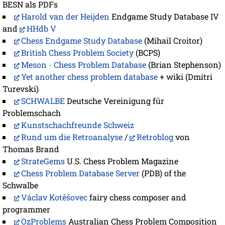
BESN als PDFs
Harold van der Heijden
Endgame Study Database IV
and
HHdb V
Chess Endgame Study Database
(Mihail Croitor)
British Chess Problem Society
(BCPS)
Meson - Chess Problem Database
(Brian Stephenson)
Yet another chess problem database
+ wiki (Dmitri
Turevski)
SCHWALBE
Deutsche Vereinigung für
Problemschach
Kunstschachfreunde Schweiz
Rund um die Retroanalyse
/
Retroblog
von
Thomas Brand
StrateGems
U.S. Chess Problem Magazine
Chess Problem Database Server
(PDB) of the
Schwalbe
Václav Kotěšovec
fairy chess composer and
programmer
OzProblems
Australian Chess Problem Composition