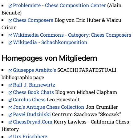
Problemiste - Chess Composition Center
(Alain
Biénabe)
Chess Composers
Blog von Eric Huber & Vlaicu
Crisan
Wikimedia Commons - Category: Chess Composers
Wikipedia - Schachkomposition
Homepages von Mitgliedern
Giuseppe Arabito's
SCACCHI PARATESTUALI
bibliographic page
Ralf J. Binnewirtz
Chess Book Chats
Blog von Michael Clapham
Carolus Chess
Leo Hovestadt
Jon's Antique Chess Collection
Jon Crumiller
Paveł Dudziński
Centrum Szachowe "Skoczek"
ChessDryad.Com
Kerry Lawless - California Chess
History
Urs Frischherz