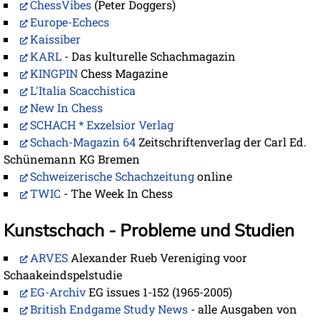
ChessVibes
(Peter Doggers)
Europe-Echecs
Kaissiber
KARL
- Das kulturelle Schachmagazin
KINGPIN
Chess Magazine
L'Italia Scacchistica
New In Chess
SCHACH * Exzelsior Verlag
Schach-Magazin 64
Zeitschriftenverlag der Carl Ed.
Schünemann KG Bremen
Schweizerische Schachzeitung
online
TWIC
- The Week In Chess
Kunstschach - Probleme und Studien
ARVES
Alexander Rueb Vereniging voor
Schaakeindspelstudie
EG-Archiv
EG issues 1-152 (1965-2005)
British Endgame Study News
- alle Ausgaben von