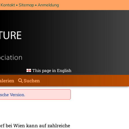
Kontakt
Sitemap
Anmeldung
This page in English
alerien
Suchen
ische Version
.
orf bei Wien kann auf zahlreiche