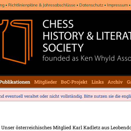
ng
Richtlinienpläne & Jahresabschlüsse
Datenschutz
Impressum
Publikationen
Mitglieder
BoC-Projekt
Links
Archiv
G
d eventuell veraltet oder nicht vollständig. Bitte nutzen sie die
engl
Unser österreichisches Mitglied Karl Kadletz aus Leobend