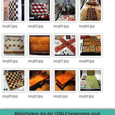
img01.jpg
img02.jpg
img03.jpg
img04.jpg
img05.jpg
img06.jpg
img07.jpg
img08.jpg
img09.jpg
img10.jpg
img11.jpg
img12.jpg
Bibliotheken die der CH&LS beigetreten sind: