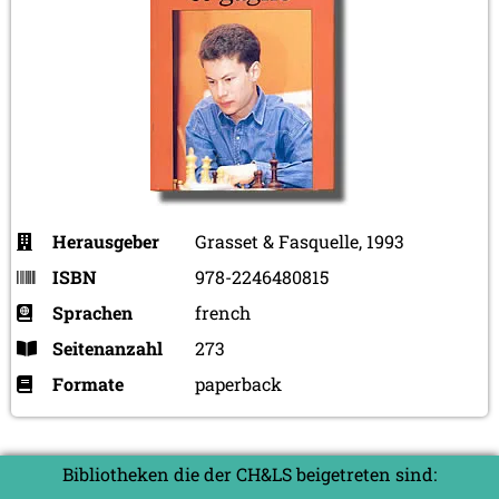
Herausgeber
Grasset & Fasquelle, 1993
ISBN
978-2246480815
Sprachen
french
Seitenanzahl
273
Formate
paperback
Bibliotheken die der CH&LS beigetreten sind: