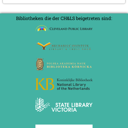
Bibliotheken die der CH&LS beigetreten sind: