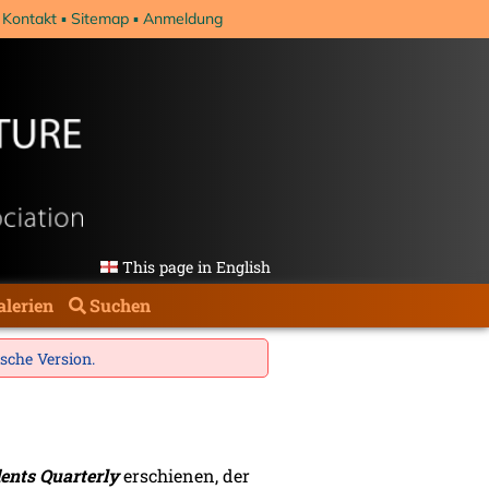
Kontakt
Sitemap
Anmeldung
This page in English
alerien
Suchen
ische Version
.
ents Quarterly
erschienen, der