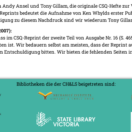
h Andy Ansel und Tony Gillam, die originale CSQ-Hefte zur 
 Reprints bedeutet die Aufnahme von Ken Whylds erster Pub
hmigung zu diesem Nachdruck sind wir wiederum Tony Gill
2007):
ass im CSQ-Reprint der zweite Teil von Ausgabe Nr. 16 (S. 46
en ist. Wir bedauern selbst am meisten, dass der Reprint au
 Entschuldigung bitten. Wir bieten die fehlenden Seiten 
Bibliotheken die der CH&LS beigetreten sind: