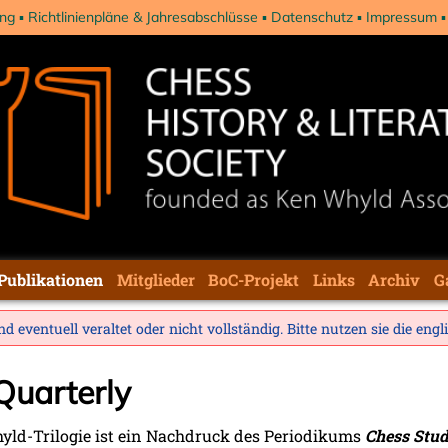
ng
Richtlinienpläne & Jahresabschlüsse
Datenschutz
Impressum
Publikationen
Mitglieder
BoC-Projekt
Links
Archiv
G
d eventuell veraltet oder nicht vollständig. Bitte nutzen sie die
engl
Quarterly
yld-Trilogie ist ein Nachdruck des Periodikums
Chess Stud