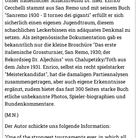
Unser italienischer Schachfreund Dr. med. Enrico
Cecchelli stammt aus San Remo und mit seinem Buch
"Sanremo 1930 - Il torneo dei giganti" erfüllt er sich
sicherlich einen eigenen Jugendtraum, diesem
schachlichen Leckerbissen ein adäquates Denkmal zu
setzen. Als zeitgenössische Dokumentation gab es
bekanntlich nur die kleine Broschüre "Das erste
italienische Grossturnier, San Remo, 1930; der
Rekordsieg Dr. Aljechins" von Chalupetzky/Toth aus
dem Jahre 1931. Enrico, selbst ein recht spielstarker
"Meisterkandidat", hat die damaligen Partieanalysen
zusammengetragen, aber auch eigene Erkenntnisse
ergänzt, zudem bietet das fast 300 Seiten starke Buch
etliche unbekannte Photos, Spieler-biographien und
Rundenkommentare.
(M.N.)
Der Autor schickte uns folgende Information:
"One of the strongest tournaments ever, in which all