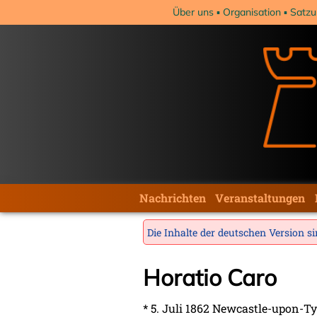
Navigation
Über uns
Organisation
Satzu
überspringen
Navigation
Nachrichten
Veranstaltungen
überspringen
Die Inhalte der deutschen Version sin
Horatio Caro
* 5. Juli 1862 Newcastle-upon-T