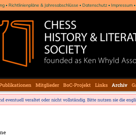
ng
Richtlinienpläne & Jahresabschlüsse
Datenschutz
Impressum
Publikationen
Mitglieder
BoC-Projekt
Links
Archiv
G
d eventuell veraltet oder nicht vollständig. Bitte nutzen sie die
engl
yne