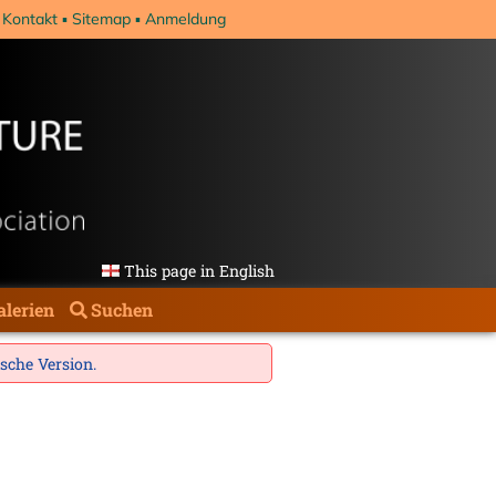
Kontakt
Sitemap
Anmeldung
This page in English
alerien
Suchen
ische Version
.