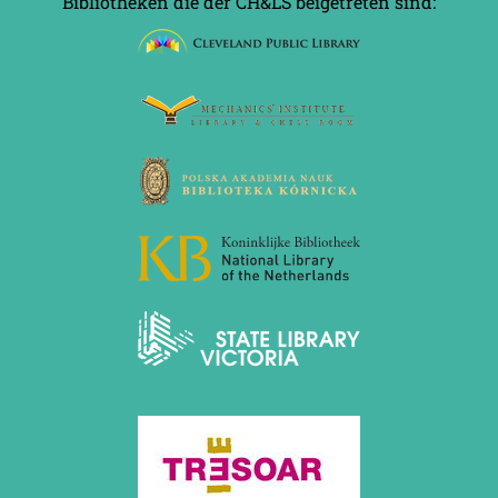
Bibliotheken die der CH&LS beigetreten sind: