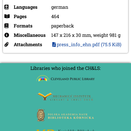
Languages
german
Pages
464
Formats
paperback
Miscellaneous
147 x 216 x 30 mm, weight 981 g
Attachments
press_info_ehn.pdf
(75.5 KiB)
Libraries who joined the CH&LS: