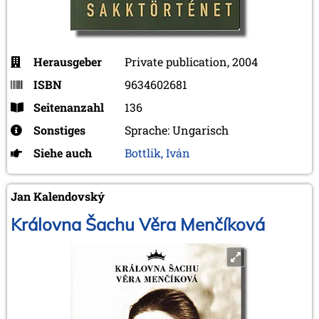
Herausgeber
Private publication, 2004
ISBN
9634602681
Seitenanzahl
136
Sonstiges
Sprache: Ungarisch
Siehe auch
Bottlik, Iván
Jan Kalendovský
Královna Šachu Věra Menčíková