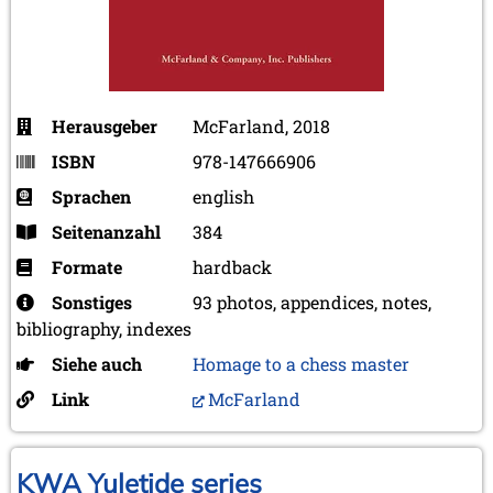
Herausgeber
McFarland, 2018
ISBN
978-147666906
Sprachen
english
Seitenanzahl
384
Formate
hardback
Sonstiges
93 photos, appendices, notes,
bibliography, indexes
Siehe auch
Homage to a chess master
Link
McFarland
KWA Yuletide series