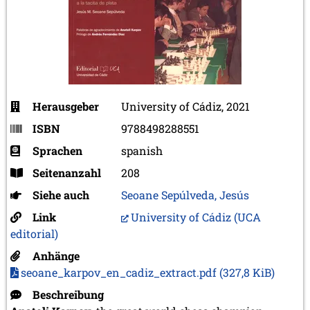
Herausgeber
University of Cádiz, 2021
ISBN
9788498288551
Sprachen
spanish
Seitenanzahl
208
Siehe auch
Seoane Sepúlveda, Jesús
Link
University of Cádiz (UCA
editorial)
Anhänge
seoane_karpov_en_cadiz_extract.pdf
(327,8 KiB)
Beschreibung