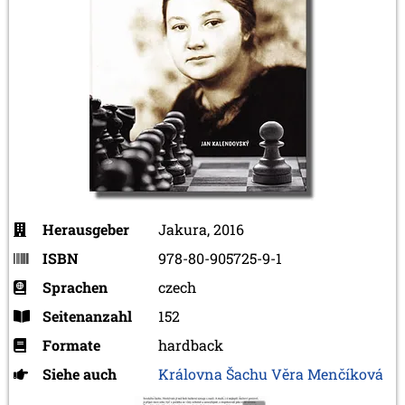
Herausgeber
Jakura, 2016
ISBN
978-80-905725-9-1
Sprachen
czech
Seitenanzahl
152
Formate
hardback
Siehe auch
Královna Šachu Věra Menčíková