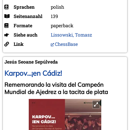
Sprachen
polish
Seitenanzahl
139
Formate
paperback
Siehe auch
Lissowski, Tomasz
Link
ChessBase
Jesús Seoane Sepúlveda
Karpov...¡en Cádiz!
Rememorando la visita del Campeón
Mundial de Ajedrez a la tacita de plata