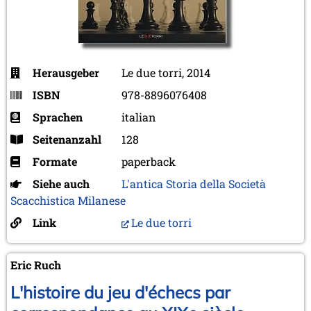
Herausgeber
Le due torri, 2014
ISBN
978-8896076408
Sprachen
italian
Seitenanzahl
128
Formate
paperback
Siehe auch
L'antica Storia della Società
Scacchistica Milanese
Link
Le due torri
Eric Ruch
L'histoire du jeu d'échecs par