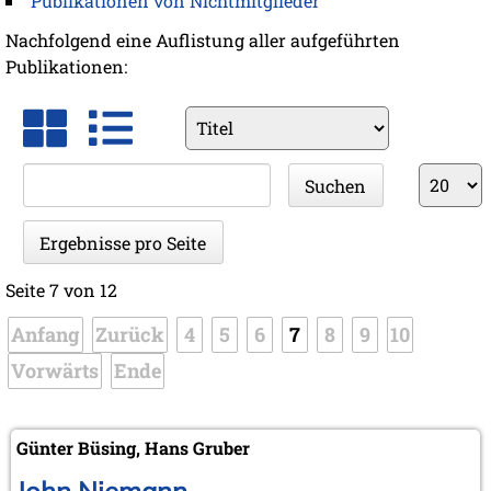
Publikationen von Nichtmitglieder
Nachfolgend eine Auflistung aller aufgeführten
Publikationen:
Vorhandene
Felder
Suchbegriffe
Ergebnis
Suchen
pro
Seite
Ergebnisse pro Seite
Seite 7 von 12
Anfang
Zurück
4
5
6
7
8
9
10
Vorwärts
Ende
Günter Büsing, Hans Gruber
John Niemann