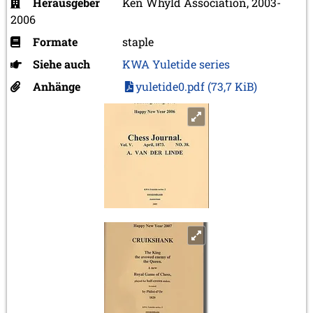
Herausgeber
Ken Whyld Association, 2003-
2006
Formate
staple
Siehe auch
KWA Yuletide series
Anhänge
yuletide0.pdf
(73,7 KiB)