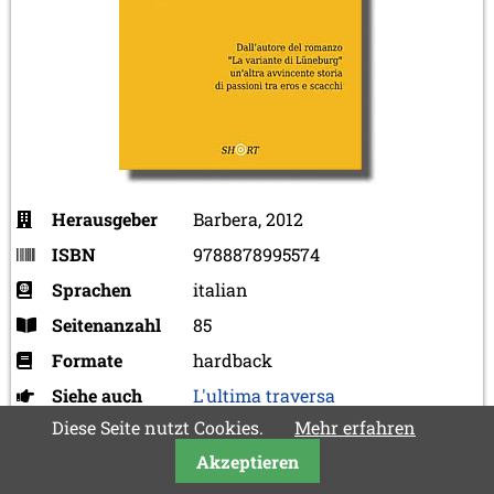
Herausgeber
Barbera, 2012
ISBN
9788878995574
Sprachen
italian
Seitenanzahl
85
Formate
hardback
Siehe auch
L'ultima traversa
Diese Seite nutzt Cookies.
Mehr erfahren
Akzeptieren
Herbert Bastian, Frank Hoffmeister, Jean-Olivier
Leconte