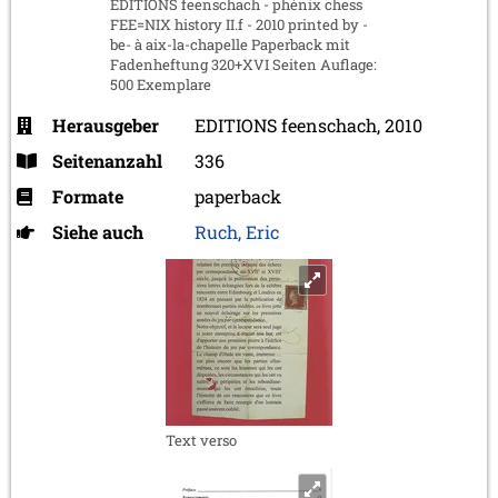
EDITIONS feenschach - phénix chess
FEE=NIX history II.f - 2010 printed by -
be- à aix-la-chapelle Paperback mit
Fadenheftung 320+XVI Seiten Auflage:
500 Exemplare
Herausgeber
EDITIONS feenschach, 2010
Seitenanzahl
336
Formate
paperback
Siehe auch
Ruch, Eric
Text verso