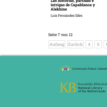
Las historias, partidas e
intrigas de Capablanca y
Alekhine
Luis Fernández Siles
Seite 7 von 12
Anfang
Zurück
4
5