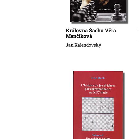
Královna Šachu Věra
Menčíková
Jan Kalendovský