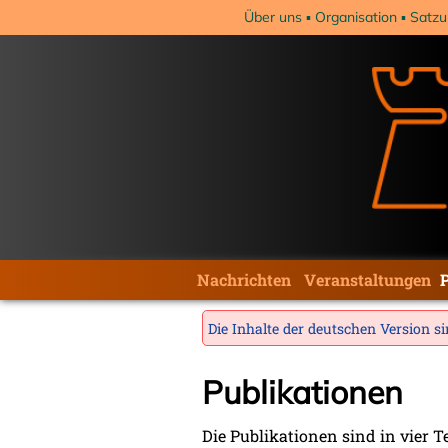
Navigation
Über uns
Organisation
Satzu
überspringen
Navigation
Nachrichten
Veranstaltungen
überspringen
Die Inhalte der deutschen Version sin
Publikationen
Die Publikationen sind in vier Te