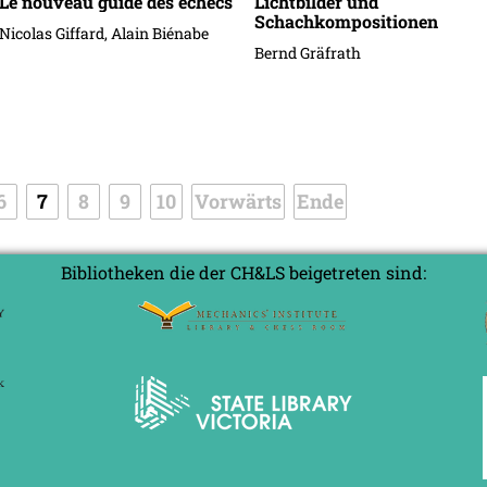
Le nouveau guide des échecs
Lichtbilder und
Schachkompositionen
Nicolas Giffard, Alain Biénabe
Bernd Gräfrath
6
7
8
9
10
Vorwärts
Ende
Bibliotheken die der CH&LS beigetreten sind: