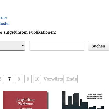
eder
lieder
er aufgeführten Publikationen:
e
Suchbegriffe
Suchen
6
7
8
9
10
Vorwärts
Ende