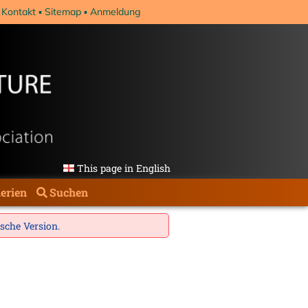
Kontakt
Sitemap
Anmeldung
This page in English
erien
Suchen
ische Version
.