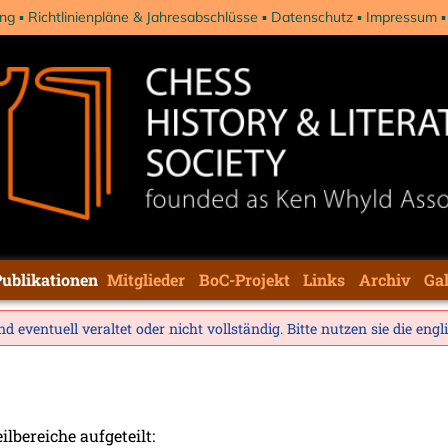
ng
Richtlinienpläne & Jahresabschlüsse
Datenschutz
Impressum
Publikationen
Mitglieder
BoC-Projekt
Links
Archiv
Gal
d eventuell veraltet oder nicht vollständig. Bitte nutzen sie die
engl
ilbereiche aufgeteilt: