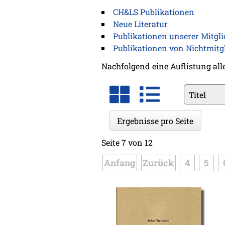
CH&LS Publikationen
Neue Literatur
Publikationen unserer Mitgli
Publikationen von Nichtmitg
Nachfolgend eine Auflistung all
Vorhanden
Felder
Ergebnisse pro Seite
Seite 7 von 12
Anfang
Zurück
4
5