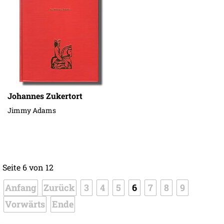
Johannes Zukertort
Jimmy Adams
Seite 6 von 12
Anfang
Zurück
3
4
5
6
7
8
9
Vorwärts
Ende