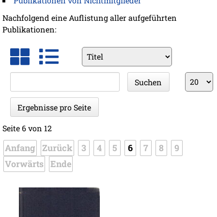
Publikationen von Nichtmitglieder
Nachfolgend eine Auflistung aller aufgeführten
Publikationen:
Vorhandene
Felder
Suchbegriffe
Ergebnis
Suchen
pro
Seite
Ergebnisse pro Seite
Seite 6 von 12
Anfang
Zurück
3
4
5
6
7
8
9
Vorwärts
Ende