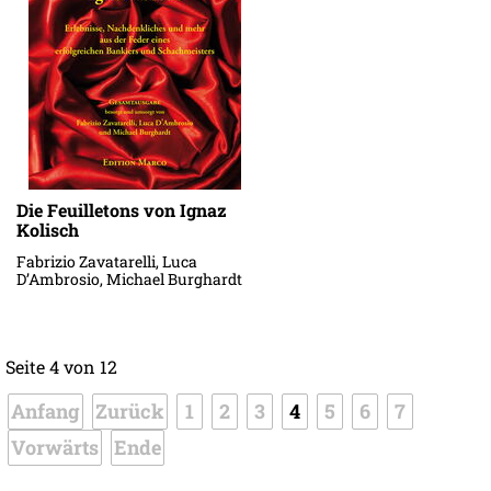
Die Feuilletons von Ignaz
Kolisch
Fabrizio Zavatarelli, Luca
D’Ambrosio, Michael Burghardt
Seite 4 von 12
Anfang
Zurück
1
2
3
4
5
6
7
Vorwärts
Ende