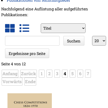
Publikationen von Nichtmitglieder
Nachfolgend eine Auflistung aller aufgeführten
Publikationen:
Vorhandene
Felder
Suchbegriffe
Ergebnis
Suchen
pro
Seite
Ergebnisse pro Seite
Seite 4 von 12
Anfang
Zurück
1
2
3
4
5
6
7
Vorwärts
Ende