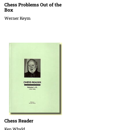
Chess Problems Out of the
Box
Werner Keym
Chess Reader
Ken Whyld