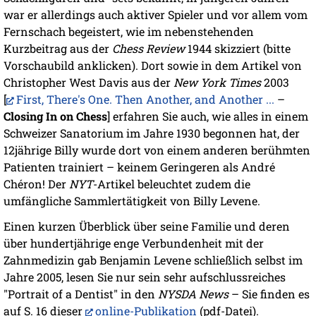
war er allerdings auch aktiver Spieler und vor allem vom
Fernschach begeistert, wie im nebenstehenden
Kurzbeitrag aus der
Chess Review
1944 skizziert (bitte
Vorschaubild anklicken). Dort sowie in dem Artikel von
Christopher West Davis aus der
New York Times
2003
[
First, There's One. Then Another, and Another ...
–
Closing In on Chess
] erfahren Sie auch, wie alles in einem
Schweizer Sanatorium im Jahre 1930 begonnen hat, der
12jährige Billy wurde dort von einem anderen berühmten
Patienten trainiert – keinem Geringeren als André
Chéron! Der
NYT
-Artikel beleuchtet zudem die
umfängliche Sammlertätigkeit von Billy Levene.
Einen kurzen Überblick über seine Familie und deren
über hundertjährige enge Verbundenheit mit der
Zahnmedizin gab Benjamin Levene schließlich selbst im
Jahre 2005, lesen Sie nur sein sehr aufschlussreiches
"Portrait of a Dentist" in den
NYSDA News
– Sie finden es
auf S. 16 dieser
online-Publikation
(pdf-Datei).