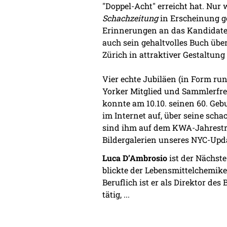
"Doppel-Acht" erreicht hat. Nur
Schachzeitung
in Erscheinung ge
Erinnerungen an das Kandidaten
auch sein gehaltvolles Buch übe
Zürich in attraktiver Gestaltun
Vier echte Jubiläen (in Form ru
Yorker Mitglied und Sammlerf
konnte am 10.10. seinen 60. Geb
im Internet auf, über seine sch
sind ihm auf dem KWA-Jahrestre
Bildergalerien unseres NYC-Upd
Luca D’Ambrosio
ist der Nächste
blickte der Lebensmittelchemike
Beruflich ist er als Direktor de
tätig, ...