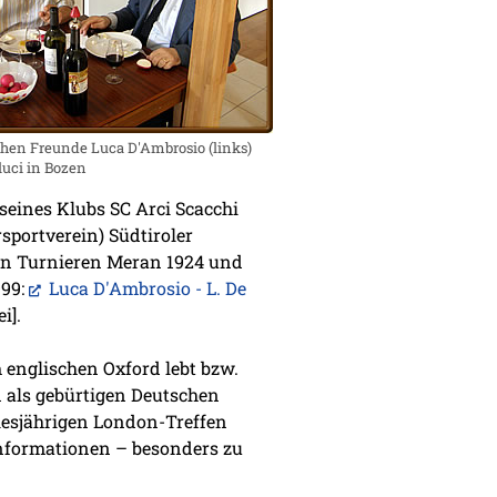
chen Freunde Luca D'Ambrosio (links)
uci in Bozen
r seines Klubs SC Arci Scacchi
rsportverein) Südtiroler
den Turnieren Meran 1924 und
999:
Luca D'Ambrosio - L. De
i].
m englischen Oxford lebt bzw.
n als gebürtigen Deutschen
iesjährigen London-Treffen
Informationen – besonders zu