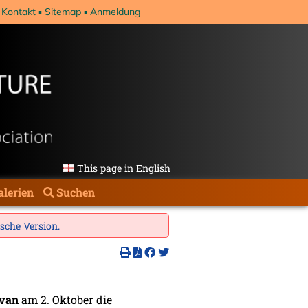
Kontakt
Sitemap
Anmeldung
This page in English
alerien
Suchen
ische Version
.
ovan
am 2. Oktober die