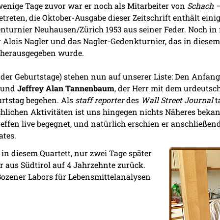
 wenige Tage zuvor war er noch als Mitarbeiter von
Schach –
treten, die Oktober-Ausgabe dieser Zeitschrift enthält eini
turnier Neuhausen/Zürich 1953 aus seiner Feder. Noch in f
r Alois Nagler und das Nagler-Gedenkturnier, das in diese
g herausgegeben wurde.
nder Geburtstage) stehen nun auf unserer Liste: Den Anfa
reund
Jeffrey Alan Tannenbaum
, der Herr mit dem urdeut
urtstag begehen. Als
staff reporter
des
Wall Street Journal
t
achlichen Aktivitäten ist uns hingegen nichts Näheres beka
ffen live begegnet, und natürlich erschien er anschließen
ates.
 in diesem Quartett, nur zwei Tage später
r aus Südtirol auf 4 Jahrzehnte zurück.
s Bozener Labors für Lebensmittelanalysen