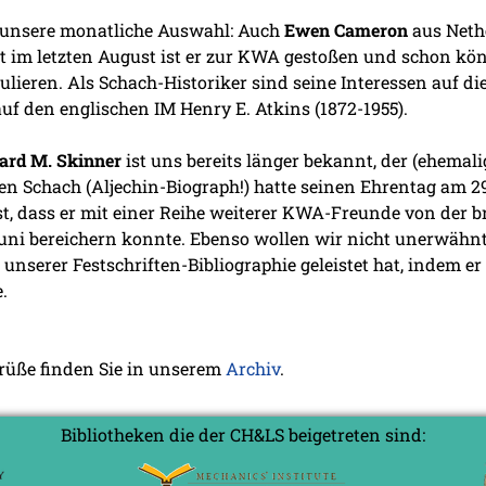
n unsere monatliche Auswahl: Auch
Ewen Cameron
aus Nethe
st im letzten August ist er zur KWA gestoßen und schon kö
ulieren. Als Schach-Historiker sind seine Interessen auf d
 auf den englischen IM Henry E. Atkins (1872-1955).
ard M. Skinner
ist uns bereits länger bekannt, der (ehemal
 Schach (Aljechin-Biograph!) hatte seinen Ehrentag am 29. 
ist, dass er mit einer Reihe weiterer KWA-Freunde von der b
ni bereichern konnte. Ebenso wollen wir nicht unerwähnt 
 unserer Festschriften-Bibliographie geleistet hat, indem e
.
grüße finden Sie in unserem
Archiv
.
Bibliotheken die der CH&LS beigetreten sind: