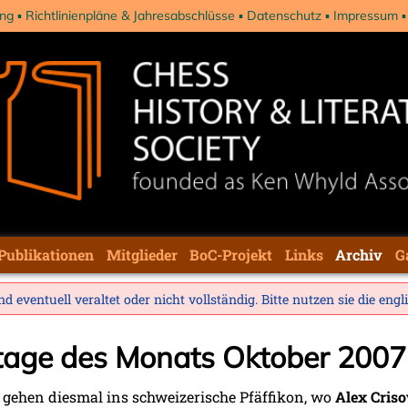
ng
Richtlinienpläne & Jahresabschlüsse
Datenschutz
Impressum
Publikationen
Mitglieder
BoC-Projekt
Links
Archiv
G
d eventuell veraltet oder nicht vollständig. Bitte nutzen sie die
engl
stage des Monats Oktober 2007
 gehen diesmal ins schweizerische Pfäffikon, wo
Alex Cris