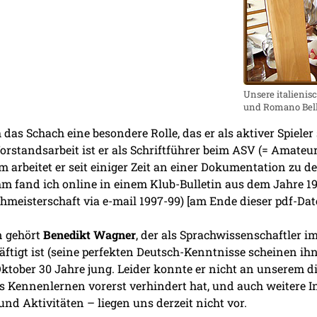
Unsere italienis
und Romano Bell
ch das Schach eine besondere Rolle, das er als aktiver Spiele
 Vorstandsarbeit ist er als Schriftführer beim ASV (= Amateu
arbeitet er seit einiger Zeit an einer Dokumentation zu 
ihm fand ich online in einem Klub-Bulletin aus dem Jahre 1
chmeisterschaft via e-mail 1997-99) [am Ende dieser pdf-Date
n gehört
Benedikt Wagner
, der als Sprachwissenschaftler i
äftigt ist (seine perfekten Deutsch-Kenntnisse scheinen ih
ktober 30 Jahre jung. Leider konnte er nicht an unserem d
es Kennenlernen vorerst verhindert hat, und auch weitere 
nd Aktivitäten – liegen uns derzeit nicht vor.