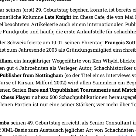
ar seinen (erst) 29. Geburtstag begehen konnte, ist bereits
monatliche Kolumne
Late Knight
im Chess Cafe, die von Mai 
iel beachteten Artikelserie auch einem internationalen P
ine Fundgrube und häufig die erste Anlaufstelle für schachh
er Schweiz feierte am 19.01. seinen Ehrentag:
François Zutt
rist zum Jahresende 2003 als Gründungsmitglied einschrei
illam
, ein langjähriger Weggefährte von Ken Whyld, blickt
zten gut 4 Jahrzehnten als Verleger, Autor, Schachhistorike
 Publisher from Nottingham
(so der Titel eines Interviews v
Curse of Kirsan, Milford 2002) wird allen Sammlern ein Begr
benen Serien
Rare and Unpublished Tournaments and Matc
 Chess Player
nahezu 500 Schachpublikationen herausgegeb
enen Partien ist nur eine seiner Stärken; wer mehr über To
emba
seinen 49. Geburtstag erreicht; als Senior Consultant im
uf XML-Basis zum Austausch jeglicher Art von Schachdaten e