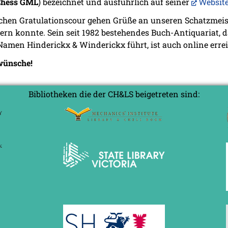
Chess GML
) bezeichnet und ausführlich auf seiner
Websit
chen Gratulationscour gehen Grüße an unseren Schatzmei
iern konnte. Sein seit 1982 bestehendes Buch-Antiquariat, 
 Namen Hinderickx & Winderickx führt, ist auch online erre
kwünsche!
Bibliotheken die der CH&LS beigetreten sind: