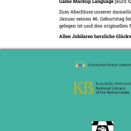
Game Markup Language
(kurz:
Zum Abschluss unserer monatli
Januar seinen 46. Geburtstag fe
gelegen ist und den originellen
Allen Jubilaren herzliche Glüc