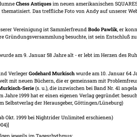
Kolumne
Chess Antiques
im neuen amerikanischen SQUARES
hematisiert. Das treffliche Foto von Andy auf unserer Web
nserer Vereinigung ist Sammlerfreund
Bodo Pawlik
, er kon
re Gründungsversammlung besuchte, ist sein Entschluß zum
urde am 9. Januar 58 Jahre alt - er lebt im Herzen des Ruh
und Verleger
Godehard Murkisch
wurde am 10. Januar 64 Jah
emwelt mit neuen Büchern, die er gemeinsam mit Problemfre
urkisch-Serie
(s. u.), die inzwischen bei Band Nr. 41 angel
Im Jahre 1999 hat er einen eigenen Verlag gegründet: besuc
im Selbstverlag der Herausgeber, Göttingen/Lüneburg)
ab Okt. 1999 bei Nightrider Unlimited erschienen)
04)]
olgen jeweils im Tagesrhythmus: