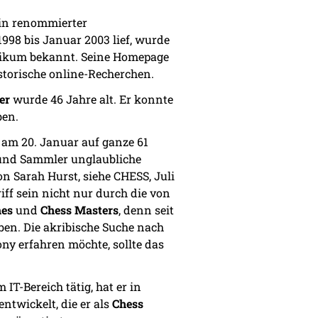
 ein renommierter
1998 bis Januar 2003 lief, wurde
ublikum bekannt. Seine Homepage
istorische online-Recherchen.
er
wurde 46 Jahre alt. Er konnte
ben.
e am 20. Januar auf ganze 61
r und Sammler unglaubliche
on Sarah Hurst, siehe CHESS, Juli
iff sein nicht nur durch die von
hes
und
Chess Masters
, denn seit
en. Die akribische Suche nach
ny erfahren möchte, sollte das
 IT-Bereich tätig, hat er in
ntwickelt, die er als
Chess