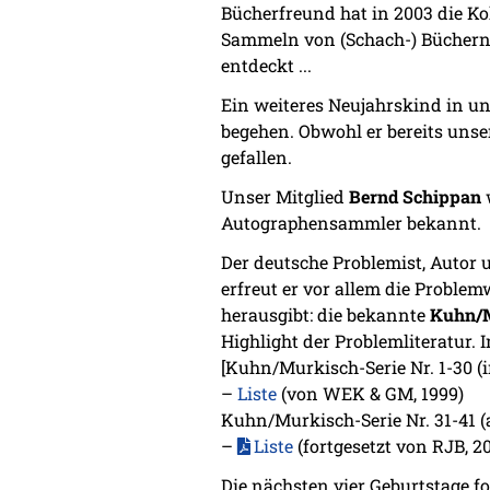
Bücherfreund hat in 2003 die 
Sammeln von (Schach-) Büchern t
entdeckt ...
Ein weiteres Neujahrskind in u
begehen. Obwohl er bereits unse
gefallen.
Unser Mitglied
Bernd Schippan
w
Autographensammler bekannt.
Der deutsche Problemist, Autor 
erfreut er vor allem die Probl
herausgibt: die bekannte
Kuhn/M
Highlight der Problemliteratur. 
[Kuhn/Murkisch-Serie Nr. 1-30 (
–
Liste
(von WEK & GM, 1999)
Kuhn/Murkisch-Serie Nr. 31-41 (
–
Liste
(fortgesetzt von RJB, 20
Die nächsten vier Geburtstage f