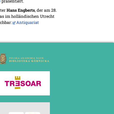
e
präsentiert.
ster
Hans Engberts
, der am 28.
das im holländischen Utrecht
ichbar:
Antiquariat