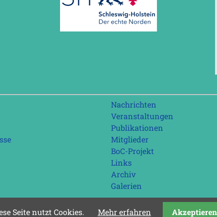
Navigation
Nachrichten
überspringen
Veranstaltungen
Publikationen
sse
Mitglieder
BoC-Projekt
Links
Archiv
Galerien
ese Seite nutzt Cookies.
Mehr erfahren
Akzeptieren
Letzte Aktualisierung: 08.08.2026