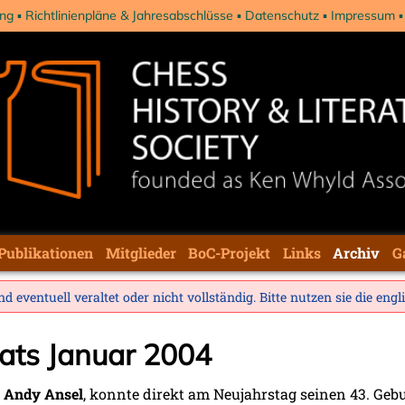
ng
Richtlinienpläne & Jahresabschlüsse
Datenschutz
Impressum
Publikationen
Mitglieder
BoC-Projekt
Links
Archiv
G
d eventuell veraltet oder nicht vollständig. Bitte nutzen sie die
engl
nats Januar 2004
,
Andy Ansel
, konnte direkt am Neujahrstag seinen 43. Gebu