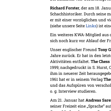
Richard Forster
, der am 18. Janu
Schachhistoriker. Durch seine 
er mit einer vorzüglichen und v
(siehe unsere Seite
Links
) ist e
Ein weiteres KWA-Mitglied aus d
sich noch kurz vor Ablauf der F
Unser englischer Freund
Tony G
Jahre zurück. Er hat in den let
Aktivitäten entfaltet.
The Chess
1999; nachgedruckt in S. Hurst, 
ihm in neuerer Zeit herausgege
1961 hat er in seinem Verlag
The
und das Aufspüren von verscholl
o. g. Interview studieren.
Am 21. Januar hat
Andreas Sar
seiner Freizeit eine „Sprache“ a