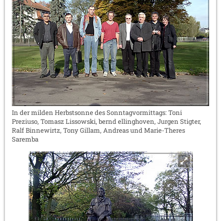
In der milden Herbstsonne des Sonntagvormittags: Toni
Preziuso, Tomasz Lissowski, bernd ellinghoven, Jurgen Stigter,
Ralf Binnewirtz, Tony Gillam, Andreas und Marie-Theres
Saremba