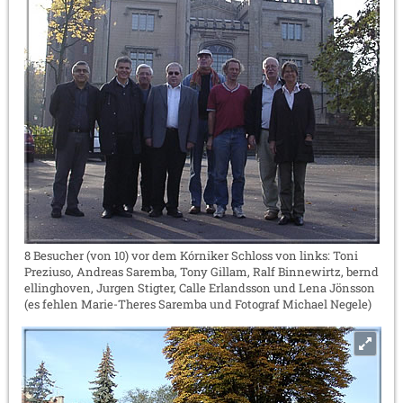
8 Besucher (von 10) vor dem Kórniker Schloss von links: Toni
Preziuso, Andreas Saremba, Tony Gillam, Ralf Binnewirtz, bernd
ellinghoven, Jurgen Stigter, Calle Erlandsson und Lena Jönsson
(es fehlen Marie-Theres Saremba und Fotograf Michael Negele)