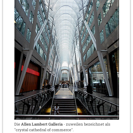
Die
Allen Lambert Galleria
- zuweilen bezeichnet als
"crystal cathedral of commerce".