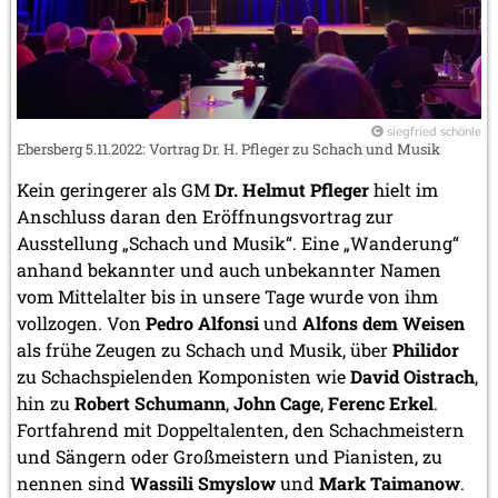
siegfried schönle
Ebersberg 5.11.2022: Vortrag Dr. H. Pfleger zu Schach und Musik
Kein geringerer als GM
Dr. Helmut Pfleger
hielt im
Anschluss daran den Eröffnungsvortrag zur
Ausstellung „Schach und Musik“. Eine „Wanderung“
anhand bekannter und auch unbekannter Namen
vom Mittelalter bis in unsere Tage wurde von ihm
vollzogen. Von
Pedro Alfonsi
und
Alfons dem Weisen
als frühe Zeugen zu Schach und Musik, über
Philidor
zu Schachspielenden Komponisten wie
David Oistrach
,
hin zu
Robert Schumann
,
John Cage
,
Ferenc Erkel
.
Fortfahrend mit Doppeltalenten, den Schachmeistern
und Sängern oder Großmeistern und Pianisten, zu
nennen sind
Wassili Smyslow
und
Mark Taimanow
.