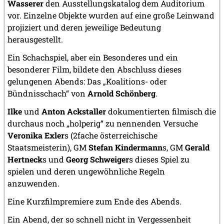
Wasserer
den Ausstellungskatalog dem Auditorium
vor. Einzelne Objekte wurden auf eine große Leinwand
projiziert und deren jeweilige Bedeutung
herausgestellt.
Ein Schachspiel, aber ein Besonderes und ein
besonderer Film, bildete den Abschluss dieses
gelungenen Abends: Das „Koalitions- oder
Bündnisschach“ von
Arnold Schönberg
.
Ilke
und
Anton Ackstaller
dokumentierten filmisch die
durchaus noch „holperig“ zu nennenden Versuche
Veronika Exler
s (2fache österreichische
Staatsmeisterin), GM
Stefan Kindermann
s, GM
Gerald
Hertneck
s und
Georg Schweiger
s dieses Spiel zu
spielen und deren ungewöhnliche Regeln
anzuwenden.
Eine Kurzfilmpremiere zum Ende des Abends.
Ein Abend, der so schnell nicht in Vergessenheit