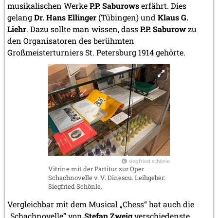
musikalischen Werke
P.P. Saburows
erfährt. Dies
gelang
Dr. Hans Ellinger
(Tübingen) und
Klaus G.
Liehr
. Dazu sollte man wissen, dass
P.P. Saburow
zu
den Organisatoren des berühmten
Großmeisterturniers St. Petersburg 1914 gehörte.
siegfried schönle
Vitrine mit der Partitur zur Oper
Schachnovelle v. V. Dinescu. Leihgeber:
Siegfried Schönle.
Vergleichbar mit dem Musical „Chess“ hat auch die
„Schachnovelle“ von
Stefan Zweig
verschiedenste