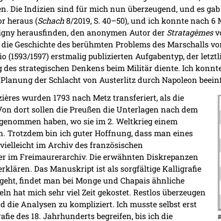
. Die Indizien sind für mich nun überzeugend, und es ga
or heraus (
Schach
8/2019, S. 40–50), und ich konnte nach 6
igny herausfinden, den anonymen Autor der
Stratagèmes
vo
 die Geschichte des berühmten Problems des Marschalls vo
 (1593/1597) erstmalig publizierten Aufgabentyp, der letzt
 des strategischen Denkens beim Militär diente. Ich konnt
 Planung der Schlacht von Austerlitz durch Napoleon beein
ières wurden 1793 nach Metz transferiert, als die
Von dort sollen die Preußen die Unterlagen nach dem
tgenommen haben, wo sie im 2. Weltkrieg einem
n. Trotzdem bin ich guter Hoffnung, dass man eines
vielleicht im Archiv des französischen
er im Freimaurerarchiv. Die erwähnten Diskrepanzen
rklären. Das Manuskript ist als sorgfältige Kalligrafie
 geht, findet man bei Monge und Chapais ähnliche
n hat mich sehr viel Zeit gekostet. Restlos überzeugen
d die Analysen zu kompliziert. Ich musste selbst erst
fie des 18. Jahrhunderts begreifen, bis ich die