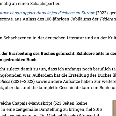
malig an einen Schachsportler.
ance et son apport dans le jeu d’échecs en Europe
(2022), ge
econte, aus Anlass des 100-jährigen Jubiläums der
Fédérat
n Schachszenen in der deutschen Literatur und an der Kult
 der Erarbeitung des Buches geforscht. Schildere bitte in 
m gedruckten Buch.
cht zuletzt damit zu tun, dass ich anfangs noch beruflich t
gebunden war. Außerdem hat die Erstellung des Buches üb
checs
(2021–2022) sowie andere Aufsätze haben zur weitere
ck, aber das und die komplette Geschichte kann im Buch na
eiche Chapais-Manuskript (523 Seiten, keine
n eine zeitgemäße Darstellung zu bringen, fiel 2015
o ich gemeinsam mit Dr. Michael Negele (Wuppertal,