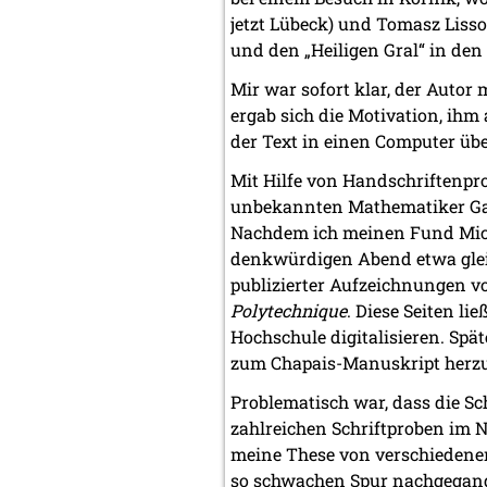
jetzt Lübeck) und Tomasz Lis
und den „Heiligen Gral“ in den
Mir war sofort klar, der Auto
ergab sich die Motivation, ihm
der Text in einen Computer über
Mit Hilfe von Handschriftenpro
unbekannten Mathematiker Gasp
Nachdem ich meinen Fund Micha
denkwürdigen Abend etwa gleich
publizierter Aufzeichnungen 
Polytechnique
. Diese Seiten l
Hochschule digitalisieren. Spä
zum Chapais-Manuskript herzust
Problematisch war, dass die Sc
zahlreichen Schriftproben im
meine These von verschiedenen 
so schwachen Spur nachgegange