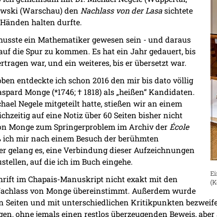
sowski (Warschau) den
Nachlass von der Lasa
sichtete
 Händen halten durfte.
r musste ein Mathematiker gewesen sein - und daraus
 auf die Spur zu kommen. Es hat ein Jahr gedauert, bis
tragen war, und ein weiteres, bis er übersetzt war.
ben entdeckte ich schon 2016 den mir bis dato völlig
ard Monge (*1746; † 1818) als „heißen“ Kandidaten.
el Negele mitgeteilt hatte, stießen wir an einem
zeitig auf eine Notiz über 60 Seiten bisher nicht
von Monge zum Springerproblem im Archiv der
École
ieß ich mir nach einem Besuch der berühmten
ter gelang es, eine Verbindung dieser Aufzeichnungen
ellen, auf die ich im Buch eingehe.
Ei
hrift im Chapais-Manuskript nicht exakt mit den
(K
 Nachlass von Monge übereinstimmt. Außerdem wurde
Seiten und mit unterschiedlichen Kritikpunkten bezweifelt
n, ohne jemals einen restlos überzeugenden Beweis, aber 