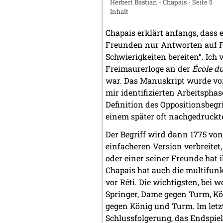
Herbert Bastian - Chapais - Seite 5
Inhalt
Chapais erklärt anfangs, dass 
Freunden nur Antworten auf Fr
Schwierigkeiten bereiten“. Ich
Freimaurerloge an der
École du
war. Das Manuskript wurde vo
mir identifizierten Arbeitsphas
Definition des Oppositionsbegr
einem später oft nachgedruckte
Der Begriff wird dann 1775 v
einfacheren Version verbreitet,
oder einer seiner Freunde hat
Chapais hat auch die multifun
vor Réti. Die wichtigsten, bei
Springer, Dame gegen Turm, Kö
gegen König und Turm. Im letzte
Schlussfolgerung, das Endspie