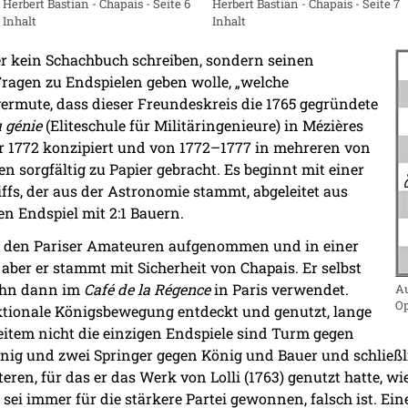
Herbert Bastian - Chapais - Seite 7
Herbert Bastian - Chapais - Seite 6
Inhalt
Inhalt
er kein Schachbuch schreiben, sondern seinen
agen zu Endspielen geben wolle, „welche
 vermute, dass dieser Freundeskreis die 1765 gegründete
 génie
(Eliteschule für Militäringenieure) in Mézières
r 1772 konzipiert und von 1772–1777 in mehreren von
en sorgfältig zu Papier gebracht. Es beginnt mit einer
iffs, der aus der Astronomie stammt, abgeleitet aus
n Endspiel mit 2:1 Bauern.
on den Pariser Amateuren aufgenommen und in einer
 aber er stammt mit Sicherheit von Chapais. Er selbst
 ihn dann im
Café de la Régence
in Paris verwendet.
Au
Op
ktionale Königsbewegung entdeckt und genutzt, lange
 weitem nicht die einzigen Endspiele sind Turm gegen
nig und zwei Springer gegen König und Bauer und schließl
ren, für das er das Werk von Lolli (1763) genutzt hatte, wie
l sei immer für die stärkere Partei gewonnen, falsch ist.