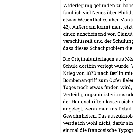
Widerlegung gefunden zu haben
fand ich viel Neues über Philid
etwas Wesentliches über Mont
42). Außerdem kennt man jetzt
einen anscheinend von Gianutio
verschlüsselt und der Schulung
dass dieses Schachproblem die
Die Originalunterlagen aus Méz
Schule dorthin verlegt wurde. 
Krieg von 1870 nach Berlin mi
Bombenangriff zum Opfer fiele
Tages noch etwas finden wird, 
Verteidigungsministeriums od
der Handschriften lassen sich e
angelegt, wenn man ins Detail
Gewohnheiten. Das auszuknobel
werde ich wohl nicht, dafür sin
einmal die französische Typogra