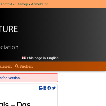
Kontakt
Sitemap
Anmeldung
This page in English
alerien
Suchen
ische Version
.
ais – Das