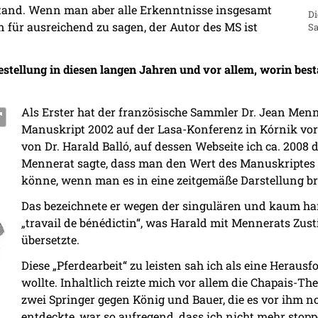
tand. Wenn man aber alle Erkenntnisse insgesamt
Di
ien für ausreichend zu sagen, der Autor des MS ist
S
estellung in diesen langen Jahren und vor allem, worin bes
Als Erster hat der französische Sammler Dr. Jean Menne
Manuskript 2002 auf der Lasa-Konferenz in Kórnik vorg
von Dr. Harald Balló, auf dessen Webseite ich ca. 2008
Mennerat sagte, dass man den Wert des Manuskriptes e
könne, wenn man es in eine zeitgemäße Darstellung br
Das bezeichnete er wegen der singulären und kaum ha
„travail de bénédictin“, was Harald mit Mennerats Zus
übersetzte.
Diese „Pferdearbeit“ zu leisten sah ich als eine Herausf
wollte. Inhaltlich reizte mich vor allem die Chapais-T
zwei Springer gegen König und Bauer, die es vor ihm n
entdeckte, war so aufregend, dass ich nicht mehr stopp