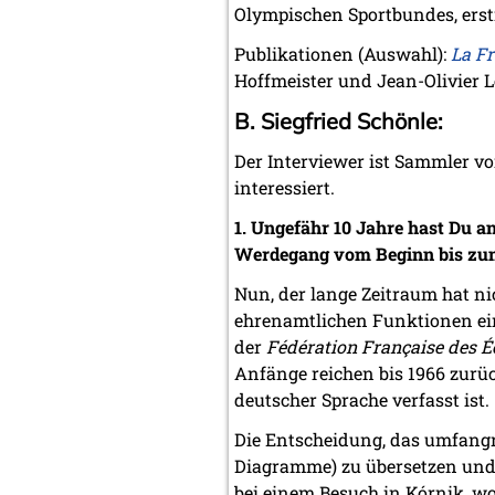
Olympischen Sportbundes, erst
Publikationen (Auswahl):
La Fr
Hoffmeister und Jean-Olivier L
B. Siegfried Schönle:
Der Interviewer ist Sammler vo
interessiert.
1. Ungefähr 10 Jahre hast Du an
Werdegang vom Beginn bis zu
Nun, der lange Zeitraum hat ni
ehrenamtlichen Funktionen ein
der
Fédération Française des É
Anfänge reichen bis 1966 zurü
deutscher Sprache verfasst ist.
Die Entscheidung, das umfangr
Diagramme) zu übersetzen und i
bei einem Besuch in Kórnik, w