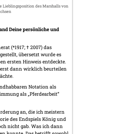
e Lieblingsposition des Marshalls von
achsen
tand Deine persönliche und
rat (*1917; † 2007) das
estellt, übersetzt wurde es
 den ersten Hinweis entdeckte.
rst dann wirklich beurteilen
ächte.
ndhabbaren Notation als
timmung als „Pferdearbeit“
orderung an, die ich meistern
heorie des Endspiels König und
och nicht gab. Was ich dann
en konnte. Das betrifft sowohl