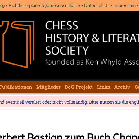
ng
Richtlinienpläne & Jahresabschlüsse
Datenschutz
Impressum
Publikationen
Mitglieder
BoC-Projekt
Links
Archiv
G
d eventuell veraltet oder nicht vollständig. Bitte nutzen sie die
engl
erbert Bastian zum Buch Chap