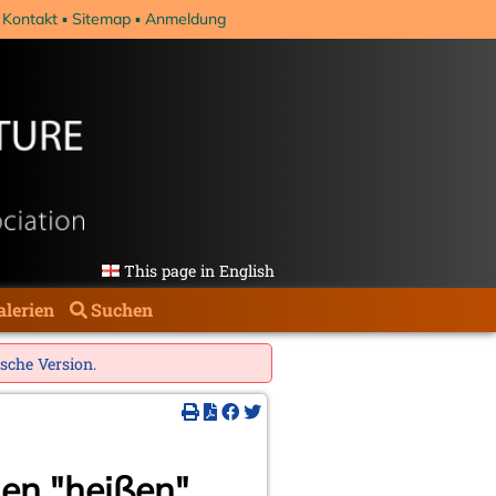
Kontakt
Sitemap
Anmeldung
This page in English
alerien
Suchen
ische Version
.
nen "heißen"