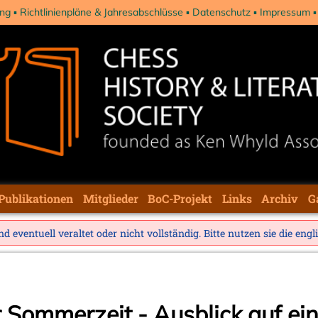
ng
Richtlinienpläne & Jahresabschlüsse
Datenschutz
Impressum
Publikationen
Mitglieder
BoC-Projekt
Links
Archiv
G
d eventuell veraltet oder nicht vollständig. Bitte nutzen sie die
engl
 Sommerzeit - Ausblick auf ei