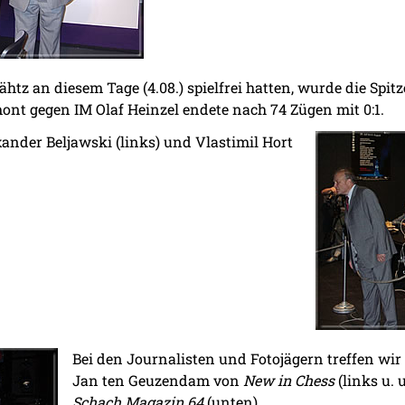
ähtz an diesem Tage (4.08.) spielfrei hatten, wurde die Spi
mont gegen IM Olaf Heinzel endete nach 74 Zügen mit 0:1.
ander Beljawski (links) und Vlastimil Hort
Bei den Journalisten und Fotojägern treffen wir
Jan ten Geuzendam von
New in Chess
(links u. 
Schach Magazin 64
(unten).