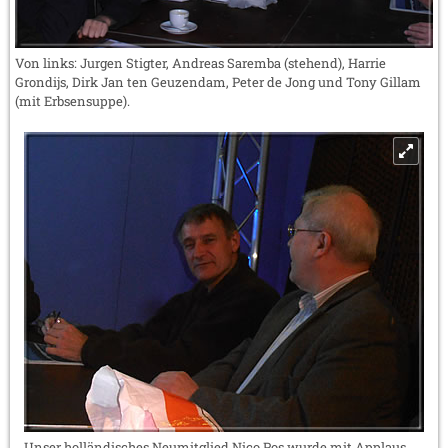
Von links: Jurgen Stigter, Andreas Saremba (stehend), Harrie
Grondijs, Dirk Jan ten Geuzendam, Peter de Jong und Tony Gillam
(mit Erbsensuppe).
Unser holländisches Neumitglied Nico Pos wurde mit Applaus