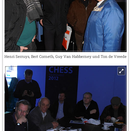
Henri Serruys, Bert Corneth, Guy Van Habberney und Ton de Vreede