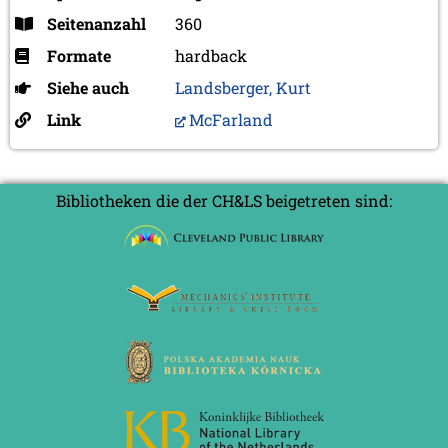
Seitenanzahl
360
Formate
hardback
Siehe auch
Landsberger, Kurt
Link
McFarland
Bibliotheken die der CH&LS beigetreten sind: