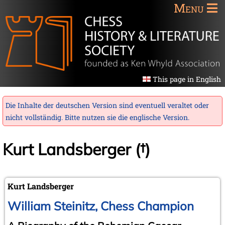
Menu
This page in English
Die Inhalte der deutschen Version sind eventuell veraltet oder
nicht vollständig. Bitte nutzen sie die
englische Version
.
Kurt Landsberger (†)
Kurt Landsberger
William Steinitz, Chess Champion