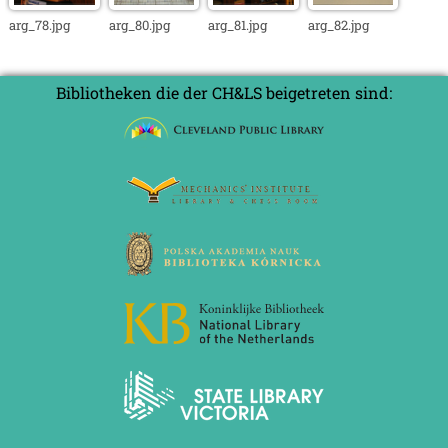
arg_78.jpg
arg_80.jpg
arg_81.jpg
arg_82.jpg
Bibliotheken die der CH&LS beigetreten sind: