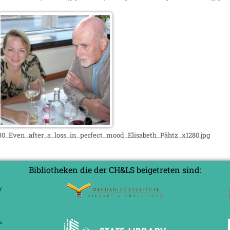
30_Even_after_a_loss_in_perfect_mood_Elisabeth_Pähtz_x1280.jpg
Bibliotheken die der CH&LS beigetreten sind: