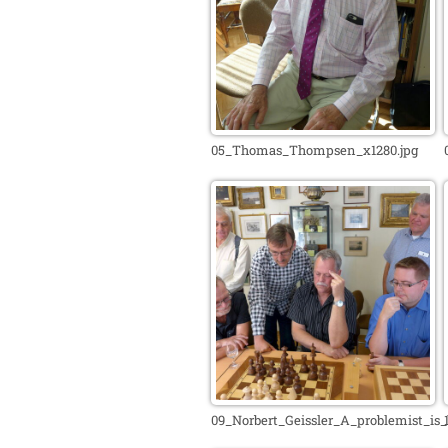
05_Thomas_Thompsen_x1280.jpg
09_Norbert_Geissler_A_problemist_is