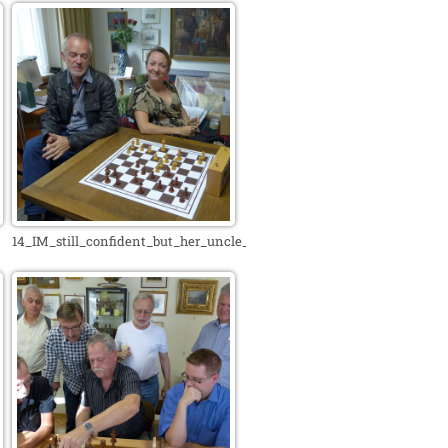
14_IM_still_confident_but_her_uncle_is_worried_x1280.jpg