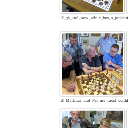
15_g6_and_now_white_has_a_problem
18_Matthias_and_Per_are_most_confi