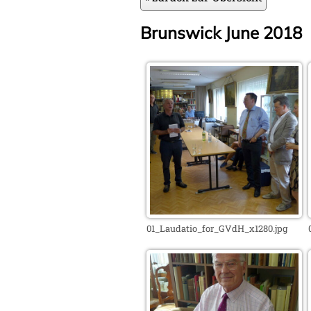
Brunswick June 2018
01_Laudatio_for_GVdH_x1280.jpg