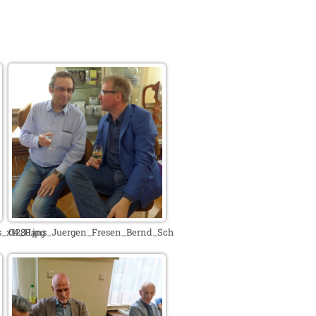
x1280.jpg
04_Hans_Juergen_Fresen_Bernd_Schneider_x1280.jpg