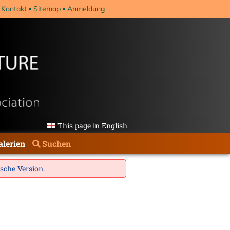
Kontakt
Sitemap
Anmeldung
This page in English
alerien
Suchen
ische Version
.