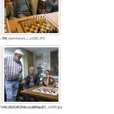
0.JPG
08_Spectators_1_x1280.JPG
here_is_the_hole_x1280.jpg
12_Still_White_is_quite_OK_x1280.jpg