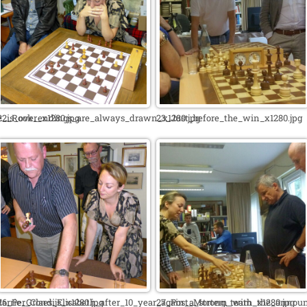
is_over_x1280.jpg
22_Rook_endings_are_always_drawn_x1280.jpg
23_Just_before_the_win_x1280.jpg
rrie_Grondijs_x1280.jpg
26_Per_Claes_Elisabeth_after_10_year_again_a_strong_team_x1280.jpg
27_Post_Mortem_with_the_announc