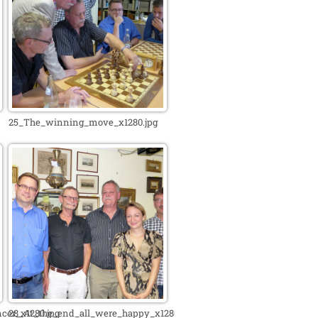
25_The_winning_move_x1280.jpg
er_x1280.jpg
28_At_the_end_all_were_happy_x1280.jpg