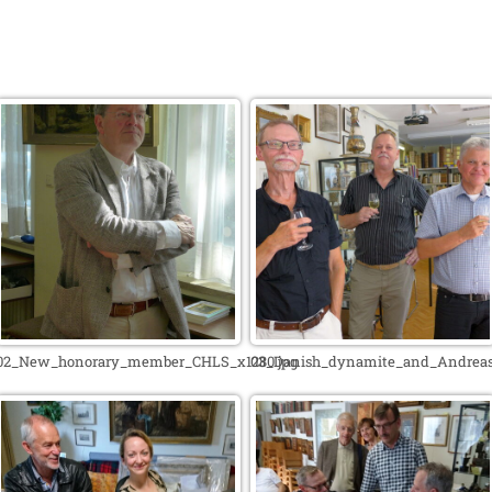
02_New_honorary_member_CHLS_x1280.jpg
03_Danish_dynamite_and_Andreas_