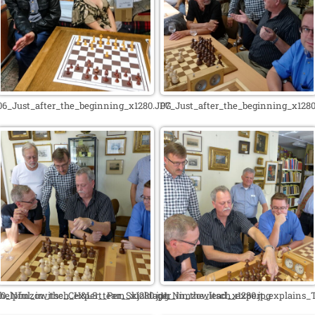
06_Just_after_the_beginning_x1280.JPG
07_Just_after_the_beginning_x128
_helpful_in_the_CH&LS_team_x1280.jpg
10_Nimzowitsch_expert_Per_Skjoldager_in_the_lead_x1280.jpg
11_Nimzowitsch_expert_explains_T