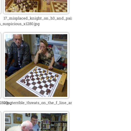
17_misplaced_knight_on_b3_and_pair_of_bishops_x1280.jpg
_suspicious_x1280.jpg
80.jpg
20a_terrible_threats_on_the_f_line_and_invasion_of_the_second_rank