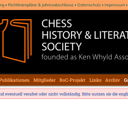
ng
Richtlinienpläne & Jahresabschlüsse
Datenschutz
Impressum
Publikationen
Mitglieder
BoC-Projekt
Links
Archiv
G
d eventuell veraltet oder nicht vollständig. Bitte nutzen sie die
engl