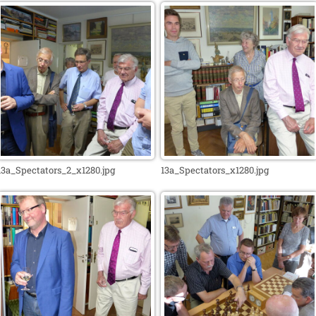
13a_Spectators_2_x1280.jpg
13a_Spectators_x1280.jpg