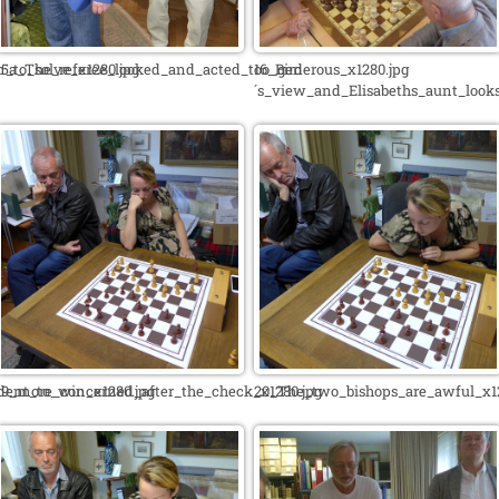
_to_solve_x1280.jpg
15a_The_referee_looked_and_acted_too_generous_x1280.jpg
16_Bird
´s_view_and_Elisabeths_aunt_looks
dent_to_win_x1280.jpg
19_more_concerned_after_the_check_x1280.jpg
20_The_two_bishops_are_awful_x12