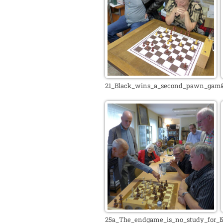
21_Black_wins_a_second_pawn_game_
25a_The_endgame_is_no_study_for_Ha